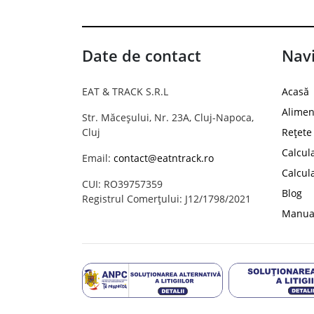
Date de contact
Navi
EAT & TRACK S.R.L
Acasă
Alimen
Str. Măceșului, Nr. 23A, Cluj-Napoca,
Cluj
Rețete
Calcul
Email:
contact@eatntrack.ro
Calcul
CUI: RO39757359
Blog
Registrul Comerțului: J12/1798/2021
Manual