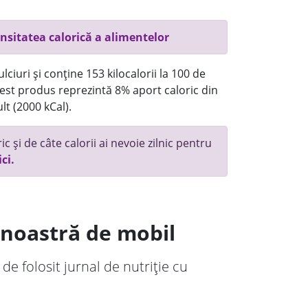
nsitatea calorică a alimentelor
ciuri și conține 153 kilocalorii la 100 de
st produs reprezintă 8% aport caloric din
lt (2000 kCal).
c și de câte calorii ai nevoie zilnic pentru
ici.
a noastră de mobil
 de folosit jurnal de nutriție cu