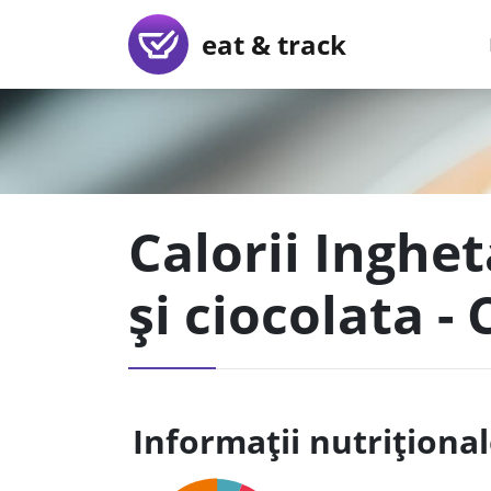
eat & track
Calorii Inghe
și ciocolata -
Informații nutriționa