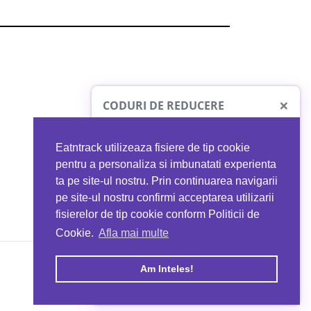
×
CODURI DE REDUCERE
Eatntrack utilizeaza fisiere de tip cookie
O41
MYPROTEIN
pentru a personaliza si imbunatati experienta
ta pe site-ul nostru. Prin continuarea navigarii
 orice comandă
Ai
40%
reducere la orice comandă
pe site-ul nostru confirmi acceptarea utilizarii
EATNTRACK
folosind codul
EATTRACK
fisierelor de tip cookie conform Politicii de
Cookie.
Afla mai multe
acum
Profită acum
Am Inteles!
Copyright © 2026 EAT & TRACK S.R.L