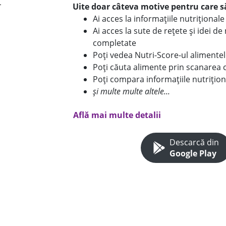
Uite doar câteva motive pentru care să
Ai acces la informațiile nutriționa
Ai acces la sute de rețete și idei d
completate
Poți vedea Nutri-Score-ul alimente
Poți căuta alimente prin scanarea 
Poți compara informațiile nutrițion
și multe multe altele...
Află mai multe detalii
Descarcă din
Google Play