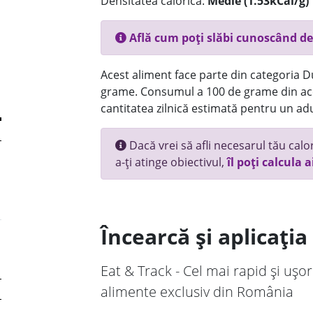
Densitatea calorică:
Medie (1.53kCal/g)
Află cum poți slăbi cunoscând de
Acest aliment face parte din categoria Dul
grame. Consumul a 100 de grame din ace
cantitatea zilnică estimată pentru un adu
Dacă vrei să afli necesarul tău calori
a-ți atinge obiectivul,
îl poți calcula a
Încearcă și aplicați
Eat & Track - Cel mai rapid și ușor
alimente exclusiv din România