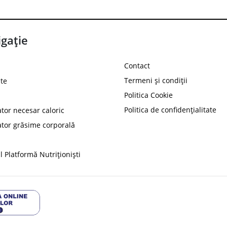
gație
Contact
Termeni și condiții
te
Politica Cookie
Politica de confidențialitate
ator necesar caloric
PROT
ator grăsime corporală
Ai
10%
reducere la
folosind codul
 Platformă Nutriționiști
Profită 