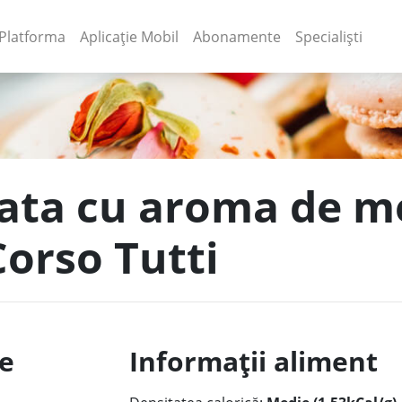
(current)
(current)
Platforma
Aplicație Mobil
Abonamente
Specialiști
tata cu aroma de 
 Corso Tutti
le
Informații aliment