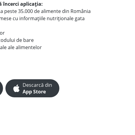
 încerci aplicația:
le a peste 35.000 de alimente din România
e mese cu informațiile nutriționale gata
lor
codului de bare
ale ale alimentelor
Descarcă din
App Store