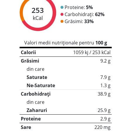
Proteine:
5%
253
Carbohidrați:
62%
kCal
Grăsimi:
33%
Valori medii nutriționale pentru
100 g
Calorii
1059 kj / 253 kCal
Grăsimi
9.2 g
din care
Saturate
7.9 g
Ne-Saturate
1.3 g
Carbohidrați
38.9 g
din care
Zaharuri
25.9 g
Proteine
2.9 g
Sare
220 mg