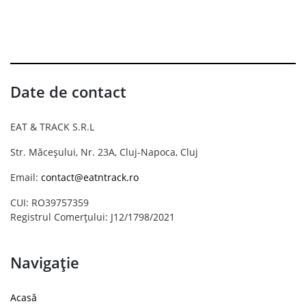
Date de contact
EAT & TRACK S.R.L
Str. Măceșului, Nr. 23A, Cluj-Napoca, Cluj
Email:
contact@eatntrack.ro
CUI: RO39757359
Registrul Comerțului: J12/1798/2021
Navigație
Acasă