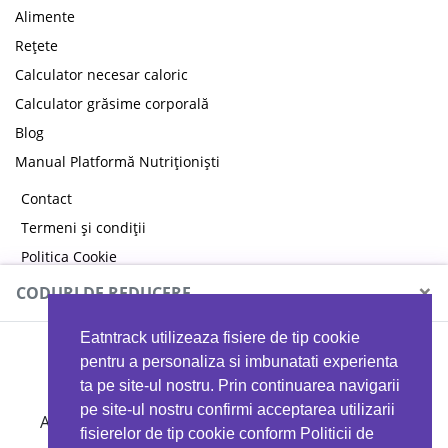
Alimente
Rețete
Calculator necesar caloric
Calculator grăsime corporală
Blog
Manual Platformă Nutriționiști
Contact
Termeni și condiții
Politica Cookie
Politica de confidențialitate
×
CODURI DE REDUCERE
Eatntrack utilizeaza fisiere de tip cookie
MYPROTEIN
pentru a personaliza si imbunatati experienta
ta pe site-ul nostru. Prin continuarea navigarii
pe site-ul nostru confirmi acceptarea utilizarii
Ai
40%
reducere la orice comandă folosind codul
fisierelor de tip cookie conform Politicii de
EATTRACK