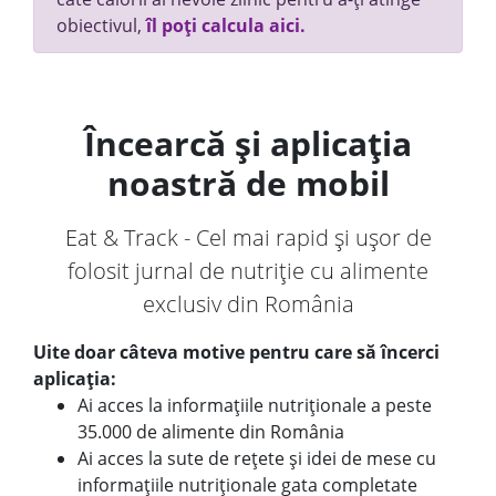
obiectivul,
îl poți calcula aici.
Încearcă și aplicația
noastră de mobil
Eat & Track - Cel mai rapid și ușor de
folosit jurnal de nutriție cu alimente
exclusiv din România
Uite doar câteva motive pentru care să încerci
aplicația:
Ai acces la informațiile nutriționale a peste
35.000 de alimente din România
Ai acces la sute de rețete și idei de mese cu
informațiile nutriționale gata completate