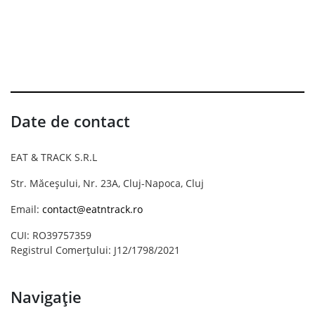
Date de contact
EAT & TRACK S.R.L
Str. Măceșului, Nr. 23A, Cluj-Napoca, Cluj
Email:
contact@eatntrack.ro
CUI: RO39757359
Registrul Comerțului: J12/1798/2021
Navigație