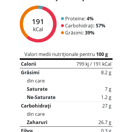
Proteine:
4%
191
Carbohidrați:
57%
kCal
Grăsimi:
39%
Valori medii nutriționale pentru
100 g
Calorii
799 kj / 191 kCal
Grăsimi
8.2 g
din care
Saturate
7 g
Ne-Saturate
1.2 g
Carbohidrați
27 g
din care
Zaharuri
26.7 g
Fibre
0.3 g