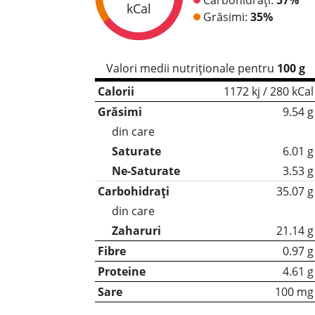
kCal
Grăsimi:
35%
Valori medii nutriționale pentru
100 g
Calorii
1172 kj / 280 kCal
Grăsimi
9.54 g
din care
Saturate
6.01 g
Ne-Saturate
3.53 g
Carbohidrați
35.07 g
din care
Zaharuri
21.14 g
Fibre
0.97 g
Proteine
4.61 g
Sare
100 mg