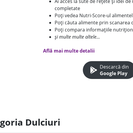
Ai acces la sute de rețete și idei d
completate
Poți vedea Nutri-Score-ul alimente
Poți căuta alimente prin scanarea 
Poți compara informațiile nutrițion
și multe multe altele...
Află mai multe detalii
Descarcă din
Google Play
goria Dulciuri