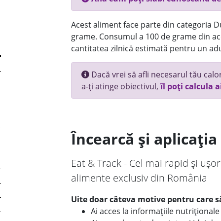
Acest aliment face parte din categoria Dul
grame. Consumul a 100 de grame din ace
cantitatea zilnică estimată pentru un adu
Dacă vrei să afli necesarul tău calori
a-ți atinge obiectivul,
îl poți calcula a
Încearcă și aplicați
Eat & Track - Cel mai rapid și ușor
alimente exclusiv din România
Uite doar câteva motive pentru care să
Ai acces la informațiile nutriționa