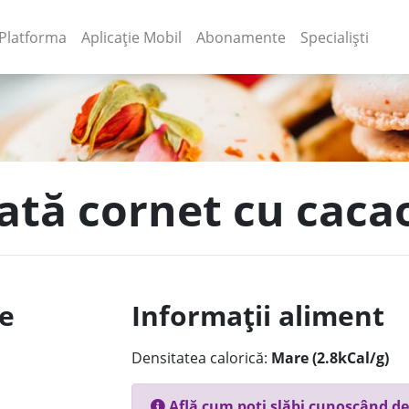
(current)
(current)
Platforma
Aplicație Mobil
Abonamente
Specialiști
țată cornet cu caca
le
Informații aliment
Densitatea calorică:
Mare (2.8kCal/g)
Află cum poți slăbi cunoscând de