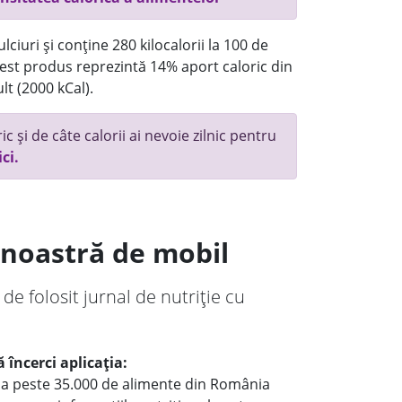
ciuri și conține 280 kilocalorii la 100 de
st produs reprezintă 14% aport caloric din
lt (2000 kCal).
c și de câte calorii ai nevoie zilnic pentru
ici.
a noastră de mobil
 de folosit jurnal de nutriție cu
 încerci aplicația:
le a peste 35.000 de alimente din România