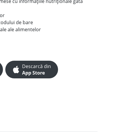
e mese cu informațiile nutriționale gata
lor
codului de bare
ale ale alimentelor
Descarcă din
App Store