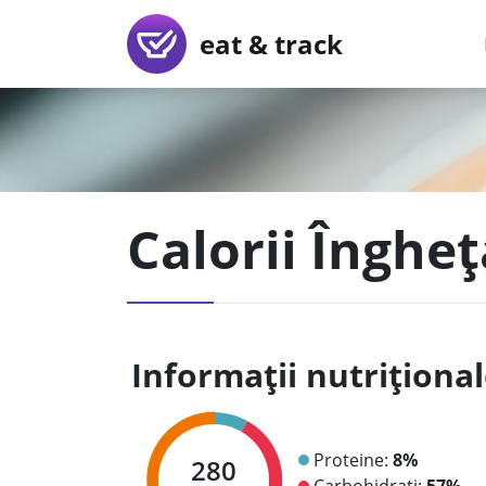
eat & track
Calorii Înghe
Informații nutriționa
Proteine:
8%
280
Carbohidrați:
57%