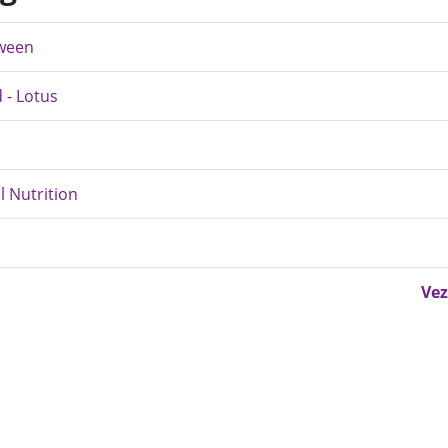
oween
 - Lotus
l Nutrition
Vez