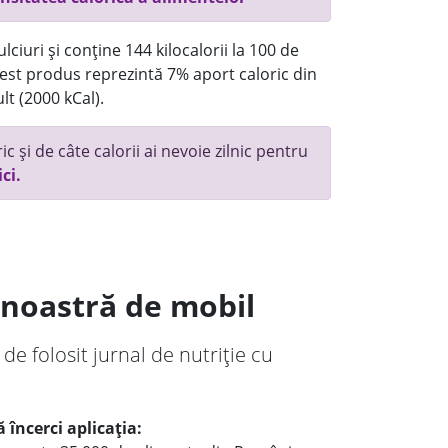
ciuri și conține 144 kilocalorii la 100 de
st produs reprezintă 7% aport caloric din
lt (2000 kCal).
c și de câte calorii ai nevoie zilnic pentru
ici.
a noastră de mobil
 de folosit jurnal de nutriție cu
 încerci aplicația: