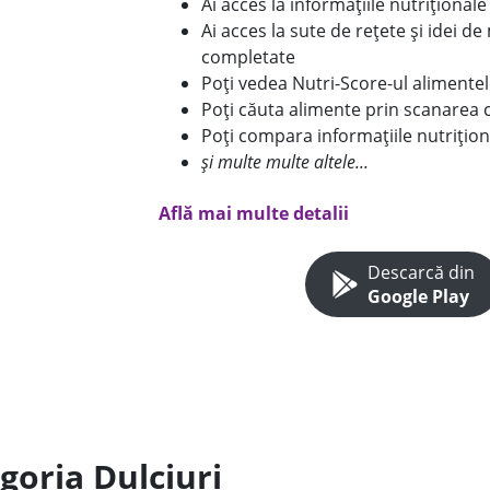
Ai acces la informațiile nutriționa
Ai acces la sute de rețete și idei d
completate
Poți vedea Nutri-Score-ul alimente
Poți căuta alimente prin scanarea 
Poți compara informațiile nutrițion
și multe multe altele...
Află mai multe detalii
Descarcă din
Google Play
goria Dulciuri