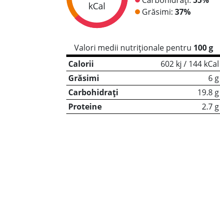
kCal
Grăsimi:
37%
Valori medii nutriționale pentru
100 g
Calorii
602 kj / 144 kCal
Grăsimi
6 g
Carbohidrați
19.8 g
Proteine
2.7 g