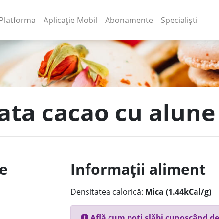
(current)
(current)
Platforma
Aplicație Mobil
Abonamente
Specialiști
tata cacao cu alune
le
Informații aliment
Densitatea calorică:
Mica (1.44kCal/g)
Află cum poți slăbi cunoscând de