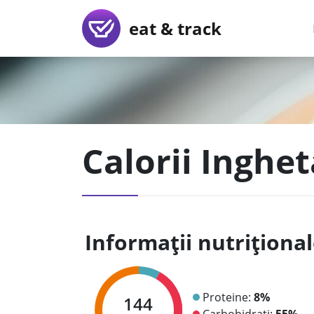
eat & track
Calorii Inghe
Informații nutriționa
Proteine:
8%
144
Carbohidrați:
55%