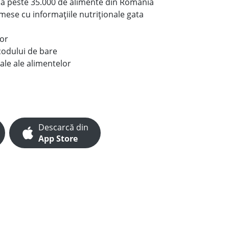
le a peste 35.000 de alimente din România
e mese cu informațiile nutriționale gata
lor
codului de bare
ale ale alimentelor
Descarcă din
App Store