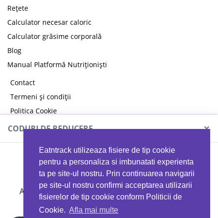
Rețete
Calculator necesar caloric
Calculator grăsime corporală
Blog
Manual Platformă Nutriționiști
Contact
Termeni și condiții
Politica Cookie
Politica de confidențialitate
×
CODURI DE REDUCERE
Eatntrack utilizeaza fisiere de tip cookie
MYPROTEIN
pentru a personaliza si imbunatati experienta
ta pe site-ul nostru. Prin continuarea navigarii
pe site-ul nostru confirmi acceptarea utilizarii
Ai
40%
reducere la orice comandă folosind codul
fisierelor de tip cookie conform Politicii de
EATTRACK
Cookie.
Afla mai multe