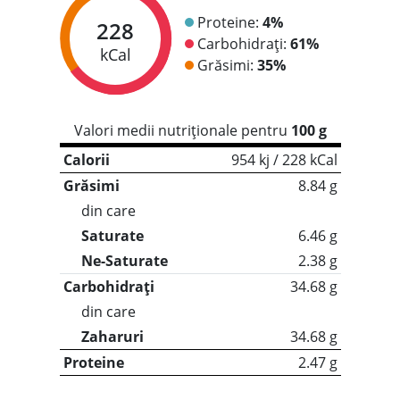
Proteine:
4%
228
Carbohidrați:
61%
kCal
Grăsimi:
35%
Valori medii nutriționale pentru
100 g
Calorii
954 kj / 228 kCal
Grăsimi
8.84 g
din care
Saturate
6.46 g
Ne-Saturate
2.38 g
Carbohidrați
34.68 g
din care
Zaharuri
34.68 g
Proteine
2.47 g