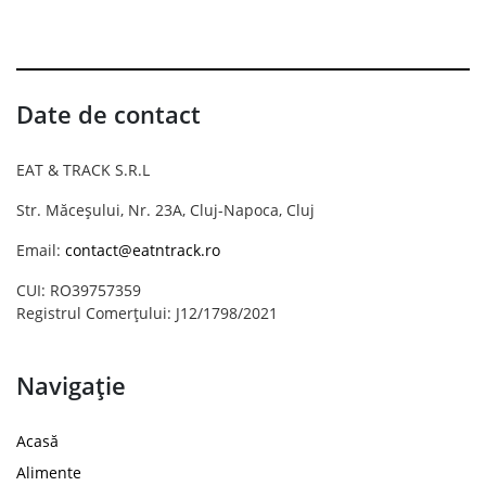
Date de contact
EAT & TRACK S.R.L
Str. Măceșului, Nr. 23A, Cluj-Napoca, Cluj
Email:
contact@eatntrack.ro
CUI: RO39757359
Registrul Comerțului: J12/1798/2021
Navigație
Acasă
Alimente