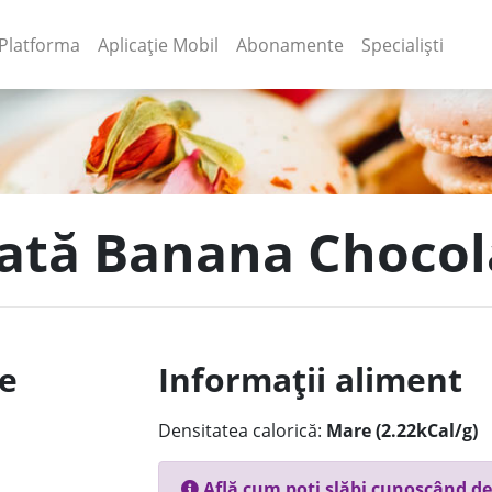
(current)
(current)
Platforma
Aplicație Mobil
Abonamente
Specialiști
țată Banana Chocol
le
Informații aliment
Densitatea calorică:
Mare (2.22kCal/g)
Află cum poți slăbi cunoscând de