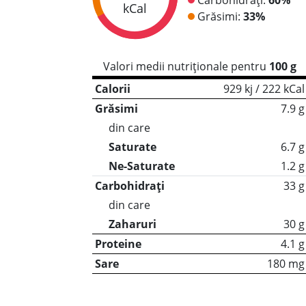
kCal
Grăsimi:
33%
Valori medii nutriționale pentru
100 g
Calorii
929 kj / 222 kCal
Grăsimi
7.9 g
din care
Saturate
6.7 g
Ne-Saturate
1.2 g
Carbohidrați
33 g
din care
Zaharuri
30 g
Proteine
4.1 g
Sare
180 mg