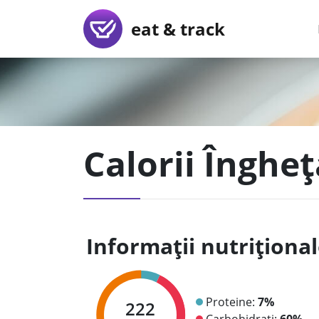
eat & track
Calorii Înghe
Informații nutriționa
Proteine:
7%
222
Carbohidrați:
60%