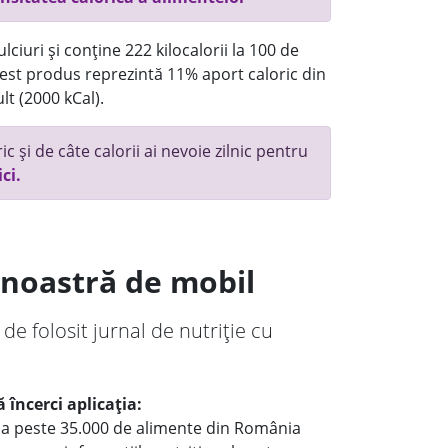
ciuri și conține 222 kilocalorii la 100 de
st produs reprezintă 11% aport caloric din
lt (2000 kCal).
c și de câte calorii ai nevoie zilnic pentru
ici.
a noastră de mobil
 de folosit jurnal de nutriție cu
 încerci aplicația:
le a peste 35.000 de alimente din România