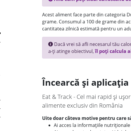
Acest aliment face parte din categoria Dul
grame. Consumul a 100 de grame din ace
cantitatea zilnică estimată pentru un adu
Dacă vrei să afli necesarul tău calori
a-ți atinge obiectivul,
îl poți calcula a
Încearcă și aplicați
Eat & Track - Cel mai rapid și ușor
alimente exclusiv din România
Uite doar câteva motive pentru care să
Ai acces la informațiile nutriționa