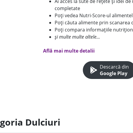
Ai acces la sute de rețete și idei d
completate
Poți vedea Nutri-Score-ul alimente
Poți căuta alimente prin scanarea 
Poți compara informațiile nutrițion
și multe multe altele...
Află mai multe detalii
Descarcă din
Google Play
goria Dulciuri