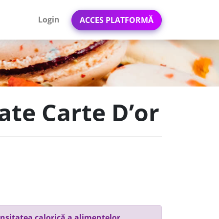
Login
ACCES PLATFORMĂ
ate Carte D’or
nsitatea calorică a alimentelor