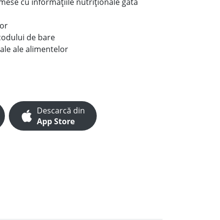
e mese cu informațiile nutriționale gata
lor
codului de bare
ale ale alimentelor
Descarcă din
App Store