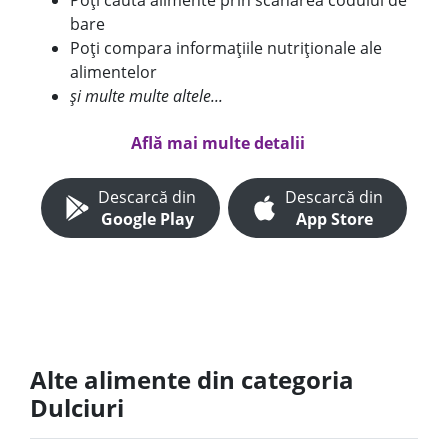
Poți căuta alimente prin scanarea codului de
bare
Poți compara informațiile nutriționale ale
alimentelor
și multe multe altele...
Află mai multe detalii
Descarcă din
Descarcă din
Google Play
App Store
Alte alimente din categoria
Dulciuri