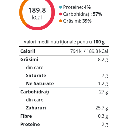
Proteine:
4%
189.8
Carbohidrați:
57%
kCal
Grăsimi:
39%
Valori medii nutriționale pentru
100 g
Calorii
794 kj / 189.8 kCal
Grăsimi
8.2 g
din care
Saturate
7 g
Ne-Saturate
1.2 g
Carbohidrați
27 g
din care
Zaharuri
25.7 g
Fibre
0.3 g
Proteine
2 g