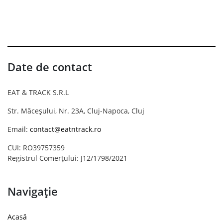
Date de contact
EAT & TRACK S.R.L
Str. Măceșului, Nr. 23A, Cluj-Napoca, Cluj
Email:
contact@eatntrack.ro
CUI: RO39757359
Registrul Comerțului: J12/1798/2021
Navigație
Acasă