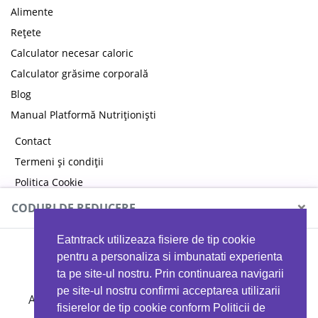
Alimente
Rețete
Calculator necesar caloric
Calculator grăsime corporală
Blog
Manual Platformă Nutriționiști
Contact
Termeni și condiții
Politica Cookie
Politica de confidențialitate
×
CODURI DE REDUCERE
Eatntrack utilizeaza fisiere de tip cookie
MYPROTEIN
pentru a personaliza si imbunatati experienta
ta pe site-ul nostru. Prin continuarea navigarii
pe site-ul nostru confirmi acceptarea utilizarii
Ai
40%
reducere la orice comandă folosind codul
fisierelor de tip cookie conform Politicii de
EATTRACK