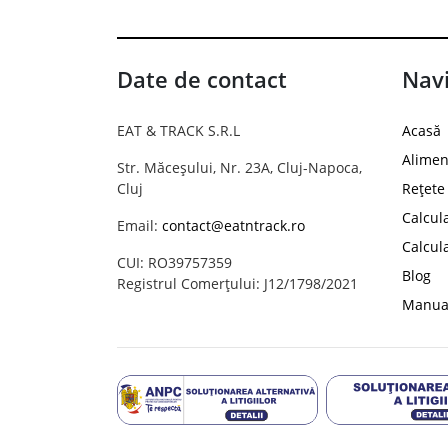
Date de contact
Navi
EAT & TRACK S.R.L
Acasă
Alimen
Str. Măceșului, Nr. 23A, Cluj-Napoca,
Cluj
Rețete
Calcul
Email:
contact@eatntrack.ro
Calcul
CUI: RO39757359
Blog
Registrul Comerțului: J12/1798/2021
Manual