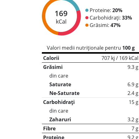
Proteine:
20%
169
Carbohidrați:
33%
kCal
Grăsimi:
47%
Valori medii nutriționale pentru
100 g
Calorii
707 kj / 169 kCal
Grăsimi
9.3 g
din care
Saturate
6.9 g
Ne-Saturate
2.4 g
Carbohidrați
15 g
din care
Zaharuri
3.2 g
Fibre
7 g
Proteine
9.2 g