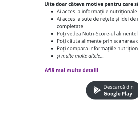
Uite doar câteva motive pentru care să
Ai acces la informațiile nutriționa
Ai acces la sute de rețete și idei d
completate
Poți vedea Nutri-Score-ul alimente
Poți căuta alimente prin scanarea 
Poți compara informațiile nutrițion
și multe multe altele...
Află mai multe detalii
Descarcă din
Google Play