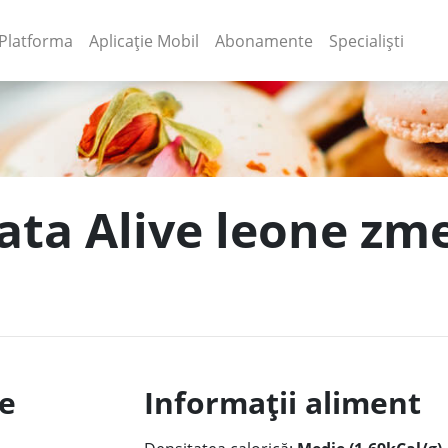
(current)
(current)
Platforma
Aplicație Mobil
Abonamente
Specialiști
tata Alive leone zm
le
Informații aliment