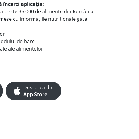
 încerci aplicația:
le a peste 35.000 de alimente din România
e mese cu informațiile nutriționale gata
lor
codului de bare
ale ale alimentelor
Descarcă din
App Store