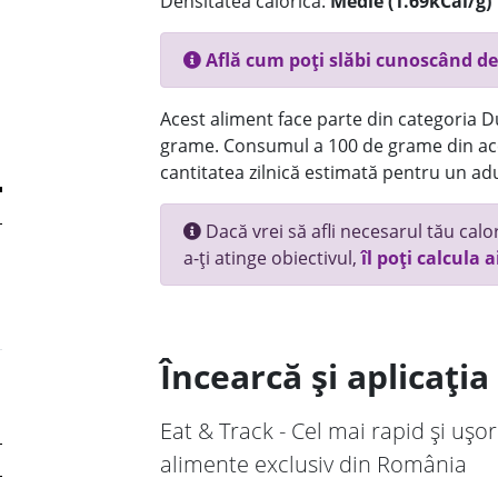
Densitatea calorică:
Medie (1.69kCal/g)
Află cum poți slăbi cunoscând de
Acest aliment face parte din categoria Dul
grame. Consumul a 100 de grame din ace
cantitatea zilnică estimată pentru un adu
Dacă vrei să afli necesarul tău calori
a-ți atinge obiectivul,
îl poți calcula a
Încearcă și aplicați
Eat & Track - Cel mai rapid și ușor
alimente exclusiv din România