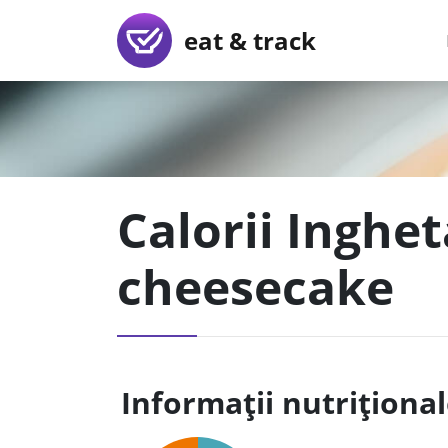
eat & track
Calorii Inghe
cheesecake
Informații nutriționa