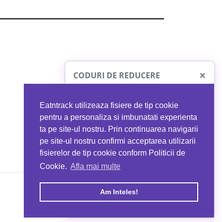
×
CODURI DE REDUCERE
Eatntrack utilizeaza fisiere de tip cookie
O41
MYPROTEIN
pentru a personaliza si imbunatati experienta
ta pe site-ul nostru. Prin continuarea navigarii
 orice comandă
Ai
40%
reducere la orice comandă
pe site-ul nostru confirmi acceptarea utilizarii
EATNTRACK
folosind codul
EATTRACK
fisierelor de tip cookie conform Politicii de
Cookie.
Afla mai multe
acum
Profită acum
Am Inteles!
Copyright © 2026 EAT & TRACK S.R.L