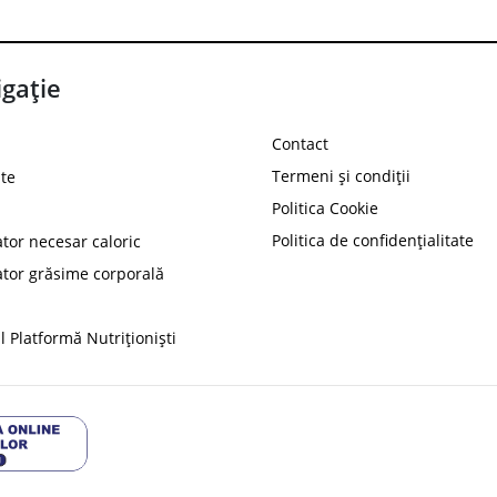
gație
Contact
Termeni și condiții
te
Politica Cookie
Politica de confidențialitate
ator necesar caloric
PROT
ator grăsime corporală
Ai
10%
reducere la
folosind codul
 Platformă Nutriționiști
Profită 