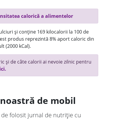
nsitatea calorică a alimentelor
ciuri și conține 169 kilocalorii la 100 de
st produs reprezintă 8% aport caloric din
lt (2000 kCal).
c și de câte calorii ai nevoie zilnic pentru
ici.
a noastră de mobil
 de folosit jurnal de nutriție cu