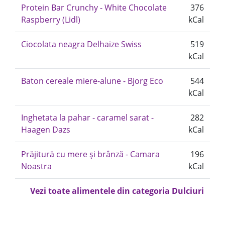
Protein Bar Crunchy - White Chocolate
376
Raspberry (Lidl)
kCal
Ciocolata neagra Delhaize Swiss
519
kCal
Baton cereale miere-alune - Bjorg Eco
544
kCal
Inghetata la pahar - caramel sarat -
282
Haagen Dazs
kCal
Prăjitură cu mere și brânză - Camara
196
Noastra
kCal
Vezi toate alimentele din categoria Dulciuri