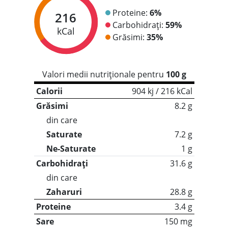
Proteine:
6%
216
Carbohidrați:
59%
kCal
Grăsimi:
35%
Valori medii nutriționale pentru
100 g
Calorii
904 kj / 216 kCal
Grăsimi
8.2 g
din care
Saturate
7.2 g
Ne-Saturate
1 g
Carbohidrați
31.6 g
din care
Zaharuri
28.8 g
Proteine
3.4 g
Sare
150 mg