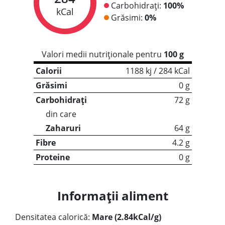
Carbohidrați:
100%
kCal
Grăsimi:
0%
Valori medii nutriționale pentru
100 g
Calorii
1188 kj / 284 kCal
Grăsimi
0 g
Carbohidrați
72 g
din care
Zaharuri
64 g
Fibre
4.2 g
Proteine
0 g
Informații aliment
Densitatea calorică:
Mare (2.84kCal/g)