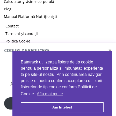
Calculator grăsime corporală
Blog
Manual Platformă Nutriționiști
Contact
Termeni și condiții
Politica Cookie
Politica de confidențialitate
×
CODURI DE REDUCERE
Eatntrack utilizeaza fisiere de tip cookie
MYPROTEIN
pentru a personaliza si imbunatati experienta
ta pe site-ul nostru. Prin continuarea navigarii
pe site-ul nostru confirmi acceptarea utilizarii
Ai
40%
reducere la orice comandă folosind codul
fisierelor de tip cookie conform Politicii de
EATTRACK
Cookie.
Afla mai multe
Profită acum
Am Inteles!
Copyright © 2026 EAT & TRACK S.R.L