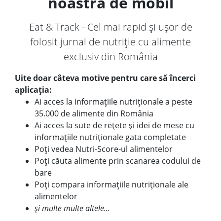
noastră de mobil
Eat & Track - Cel mai rapid și ușor de
folosit jurnal de nutriție cu alimente
exclusiv din România
Uite doar câteva motive pentru care să încerci
aplicația:
Ai acces la informațiile nutriționale a peste
35.000 de alimente din România
Ai acces la sute de rețete și idei de mese cu
informațiile nutriționale gata completate
Poți vedea Nutri-Score-ul alimentelor
Poți căuta alimente prin scanarea codului de
bare
Poți compara informațiile nutriționale ale
alimentelor
și multe multe altele...