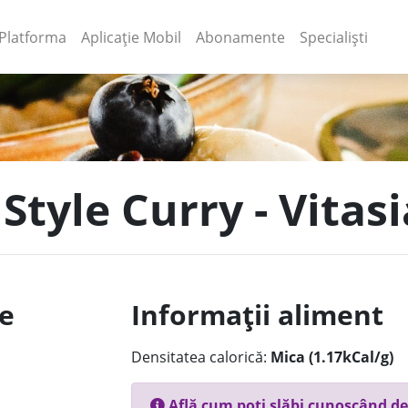
(current)
(current)
Platforma
Aplicație Mobil
Abonamente
Specialiști
Style Curry - Vitasi
le
Informații aliment
Densitatea calorică:
Mica (1.17kCal/g)
Află cum poți slăbi cunoscând de