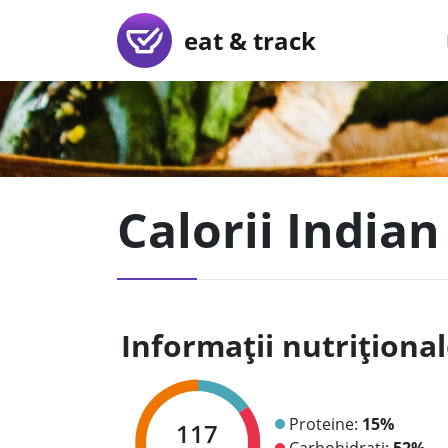
eat & track
Calorii Indian 
Informații nutriționa
Proteine:
15%
117
Carbohidrați:
52%