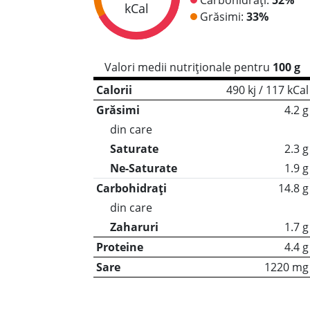
kCal
Grăsimi:
33%
Valori medii nutriționale pentru
100 g
Calorii
490 kj / 117 kCal
Grăsimi
4.2 g
din care
Saturate
2.3 g
Ne-Saturate
1.9 g
Carbohidrați
14.8 g
din care
Zaharuri
1.7 g
Proteine
4.4 g
Sare
1220 mg