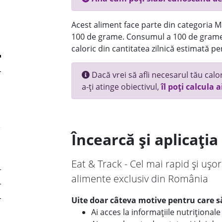
Acest aliment face parte din categoria Ma
100 de grame. Consumul a 100 de grame
caloric din cantitatea zilnică estimată pe
Dacă vrei să afli necesarul tău calori
a-ți atinge obiectivul,
îl poți calcula a
Încearcă și aplicați
Eat & Track - Cel mai rapid și ușor
alimente exclusiv din România
Uite doar câteva motive pentru care să
Ai acces la informațiile nutriționa