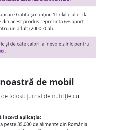
ncare Gatita și conține 117 kilocalorii la
 din acest produs reprezintă 6% aport
ntru un adult (2000 kCal).
c și de câte calorii ai nevoie zilnic pentru
ici.
a noastră de mobil
 de folosit jurnal de nutriție cu
 încerci aplicația:
le a peste 35.000 de alimente din România