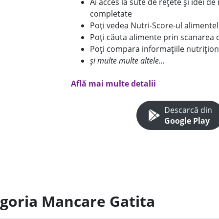
Ai acces la sute de rețete și idei d
completate
Poți vedea Nutri-Score-ul alimente
Poți căuta alimente prin scanarea 
Poți compara informațiile nutrițion
și multe multe altele...
Află mai multe detalii
Descarcă din
Google Play
egoria Mancare Gatita