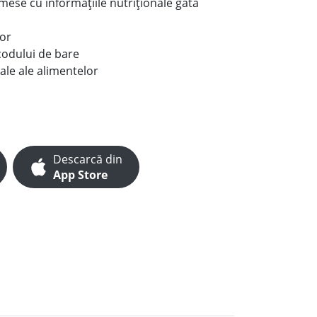
e mese cu informațiile nutriționale gata
lor
codului de bare
ale ale alimentelor
Descarcă din
App Store