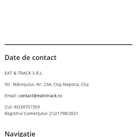
Date de contact
EAT & TRACK S.R.L
Str. Măceșului, Nr. 23A, Cluj-Napoca, Cluj
Email:
contact@eatntrack.ro
CUI: RO39757359
Registrul Comerțului: J12/1798/2021
Navigație