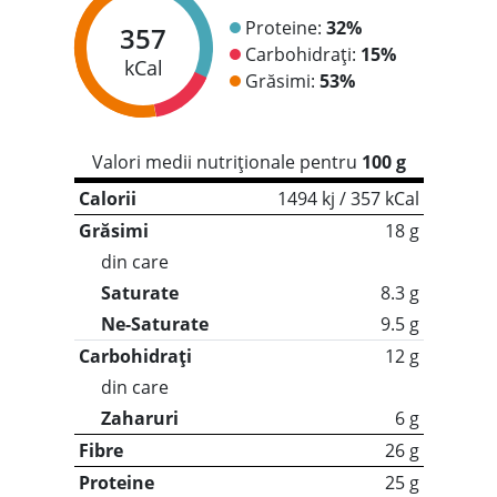
Proteine:
32%
357
Carbohidrați:
15%
kCal
Grăsimi:
53%
Valori medii nutriționale pentru
100 g
Calorii
1494 kj / 357 kCal
Grăsimi
18 g
din care
Saturate
8.3 g
Ne-Saturate
9.5 g
Carbohidrați
12 g
din care
Zaharuri
6 g
Fibre
26 g
Proteine
25 g