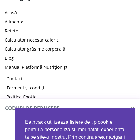
Acasă
Alimente
Rețete
Calculator necesar caloric
Calculator grăsime corporală
Blog
Manual Platformă Nutriționiști
Contact
Termeni și condiții
Politica Cookie
Politica de confidențialitate
×
CODURI DE REDUCERE
Eatntrack utilizeaza fisiere de tip cookie
MYPROTEIN
pentru a personaliza si imbunatati experienta
ta pe site-ul nostru. Prin continuarea navigarii