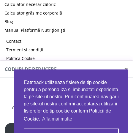
Calculator necesar caloric
Calculator grăsime corporală
Blog
Manual Platformă Nutriționiști
Contact
Termeni și condiții
Politica Cookie
Politica de confidențialitate
×
CODURI DE REDUCERE
Eatntrack utilizeaza fisiere de tip cookie
MYPROTEIN
pentru a personaliza si imbunatati experienta
ta pe site-ul nostru. Prin continuarea navigarii
pe site-ul nostru confirmi acceptarea utilizarii
Ai
40%
reducere la orice comandă folosind codul
fisierelor de tip cookie conform Politicii de
EATTRACK
Cookie.
Afla mai multe
Profită acum