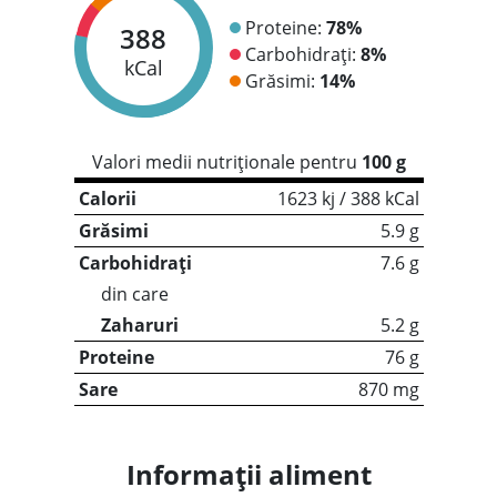
Proteine:
78%
388
Carbohidrați:
8%
kCal
Grăsimi:
14%
Valori medii nutriționale pentru
100 g
Calorii
1623 kj / 388 kCal
Grăsimi
5.9 g
Carbohidrați
7.6 g
din care
Zaharuri
5.2 g
Proteine
76 g
Sare
870 mg
Informații aliment