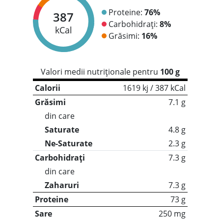
Proteine:
76%
387
Carbohidrați:
8%
kCal
Grăsimi:
16%
Valori medii nutriționale pentru
100 g
Calorii
1619 kj / 387 kCal
Grăsimi
7.1 g
din care
Saturate
4.8 g
Ne-Saturate
2.3 g
Carbohidrați
7.3 g
din care
Zaharuri
7.3 g
Proteine
73 g
Sare
250 mg