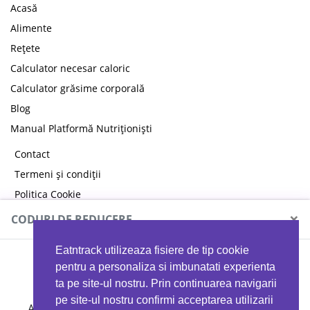
Acasă
Alimente
Rețete
Calculator necesar caloric
Calculator grăsime corporală
Blog
Manual Platformă Nutriționiști
Contact
Termeni și condiții
Politica Cookie
Politica de confidențialitate
×
CODURI DE REDUCERE
Eatntrack utilizeaza fisiere de tip cookie
MYPROTEIN
pentru a personaliza si imbunatati experienta
ta pe site-ul nostru. Prin continuarea navigarii
pe site-ul nostru confirmi acceptarea utilizarii
Ai
40%
reducere la orice comandă folosind codul