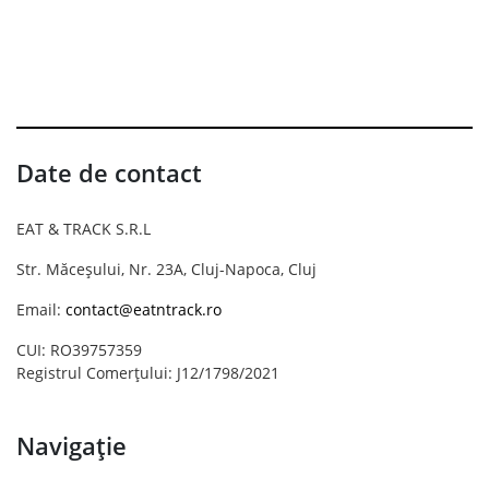
Date de contact
EAT & TRACK S.R.L
Str. Măceșului, Nr. 23A, Cluj-Napoca, Cluj
Email:
contact@eatntrack.ro
CUI: RO39757359
Registrul Comerțului: J12/1798/2021
Navigație