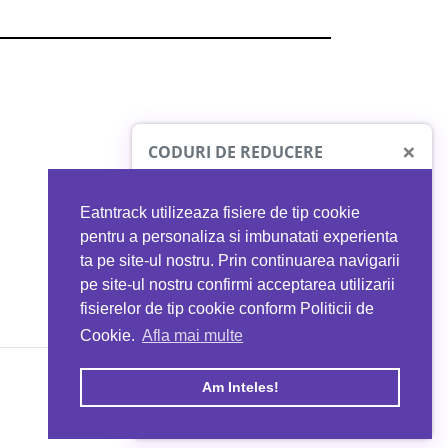
×
CODURI DE REDUCERE
Eatntrack utilizeaza fisiere de tip cookie
O41
MYPROTEIN
pentru a personaliza si imbunatati experienta
ta pe site-ul nostru. Prin continuarea navigarii
 orice comandă
Ai
40%
reducere la orice comandă
pe site-ul nostru confirmi acceptarea utilizarii
EATNTRACK
folosind codul
EATTRACK
fisierelor de tip cookie conform Politicii de
Cookie.
Afla mai multe
acum
Profită acum
Am Inteles!
Copyright © 2026 EAT & TRACK S.R.L