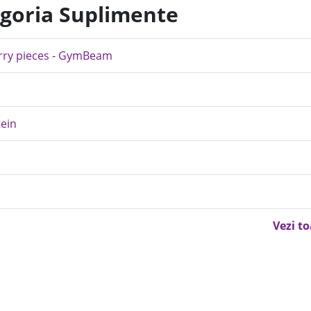
egoria Suplimente
erry pieces - GymBeam
tein
Vezi t