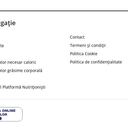
gație
Contact
Termeni și condiții
te
Politica Cookie
Politica de confidențialitate
ator necesar caloric
PROT
ator grăsime corporală
Ai
10%
reducere la
folosind codul
 Platformă Nutriționiști
Profită 