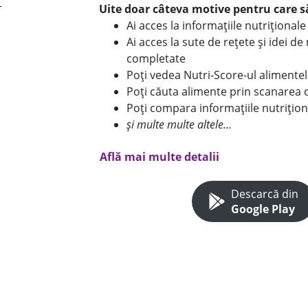
Uite doar câteva motive pentru care să
Ai acces la informațiile nutriționa
Ai acces la sute de rețete și idei d
completate
Poți vedea Nutri-Score-ul alimente
Poți căuta alimente prin scanarea 
Poți compara informațiile nutrițion
și multe multe altele...
Află mai multe detalii
Descarcă din
Google Play