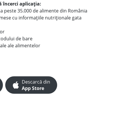
 încerci aplicația:
le a peste 35.000 de alimente din România
e mese cu informațiile nutriționale gata
lor
codului de bare
ale ale alimentelor
Descarcă din
App Store