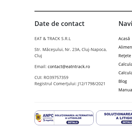
Date de contact
Navi
EAT & TRACK S.R.L
Acasă
Alimen
Str. Măceșului, Nr. 23A, Cluj-Napoca,
Cluj
Rețete
Calcul
Email:
contact@eatntrack.ro
Calcul
CUI: RO39757359
Blog
Registrul Comerțului: J12/1798/2021
Manual