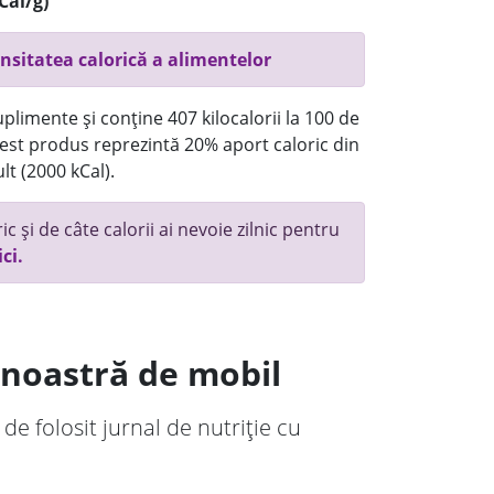
Cal/g)
nsitatea calorică a alimentelor
plimente și conține 407 kilocalorii la 100 de
st produs reprezintă 20% aport caloric din
lt (2000 kCal).
c și de câte calorii ai nevoie zilnic pentru
ici.
a noastră de mobil
 de folosit jurnal de nutriție cu