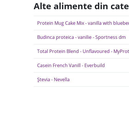
Alte alimente din cat
Protein Mug Cake Mix - vanilla with blueb
Budinca proteica - vanilie - Sportness dm
Total Protein Blend - Unflavoured - MyPro
Casein French Vanill - Everbuild
Ștevia - Nevella