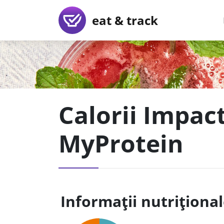
eat & track
Calorii Impac
MyProtein
Informații nutriționa