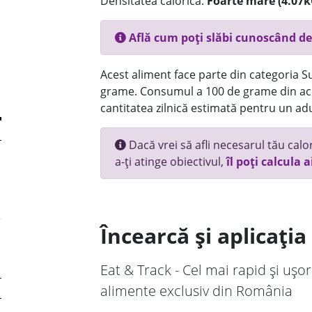
Densitatea calorică:
Foarte mare (4.07k
Află cum poți slăbi cunoscând de
Acest aliment face parte din categoria Su
grame. Consumul a 100 de grame din ace
cantitatea zilnică estimată pentru un adu
Dacă vrei să afli necesarul tău calori
a-ți atinge obiectivul,
îl poți calcula a
Încearcă și aplicați
Eat & Track - Cel mai rapid și ușor
alimente exclusiv din România