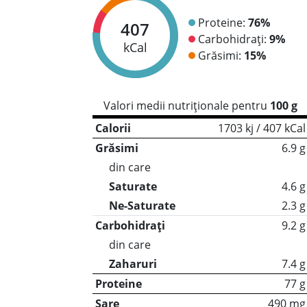
Proteine:
76%
407
Carbohidrați:
9%
kCal
Grăsimi:
15%
Valori medii nutriționale pentru
100 g
Calorii
1703 kj / 407 kCal
Grăsimi
6.9 g
din care
Saturate
4.6 g
Ne-Saturate
2.3 g
Carbohidrați
9.2 g
din care
Zaharuri
7.4 g
Proteine
77 g
Sare
490 mg