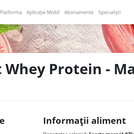
(current)
(current)
Platforma
Aplicație Mobil
Abonamente
Specialiști
t Whey Protein - Ma
le
Informații aliment