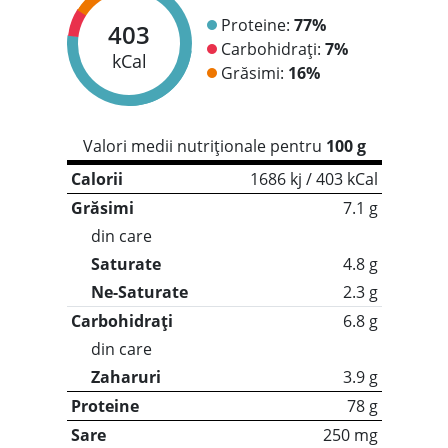
Proteine:
77%
403
Carbohidrați:
7%
kCal
Grăsimi:
16%
Valori medii nutriționale pentru
100 g
Calorii
1686 kj / 403 kCal
Grăsimi
7.1 g
din care
Saturate
4.8 g
Ne-Saturate
2.3 g
Carbohidrați
6.8 g
din care
Zaharuri
3.9 g
Proteine
78 g
Sare
250 mg