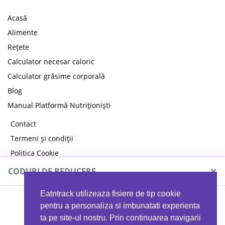
Acasă
Alimente
Rețete
Calculator necesar caloric
Calculator grăsime corporală
Blog
Manual Platformă Nutriționiști
Contact
Termeni și condiții
Politica Cookie
Politica de confidențialitate
×
CODURI DE REDUCERE
Eatntrack utilizeaza fisiere de tip cookie
MYPROTEIN
pentru a personaliza si imbunatati experienta
ta pe site-ul nostru. Prin continuarea navigarii