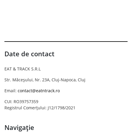
Date de contact
EAT & TRACK S.R.L
Str. Măceșului, Nr. 23A, Cluj-Napoca, Cluj
Email:
contact@eatntrack.ro
CUI: RO39757359
Registrul Comerțului: J12/1798/2021
Navigație