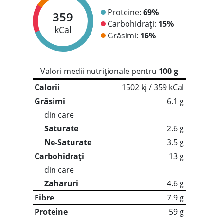
Proteine:
69%
359
Carbohidrați:
15%
kCal
Grăsimi:
16%
Valori medii nutriționale pentru
100 g
Calorii
1502 kj / 359 kCal
Grăsimi
6.1 g
din care
Saturate
2.6 g
Ne-Saturate
3.5 g
Carbohidrați
13 g
din care
Zaharuri
4.6 g
Fibre
7.9 g
Proteine
59 g