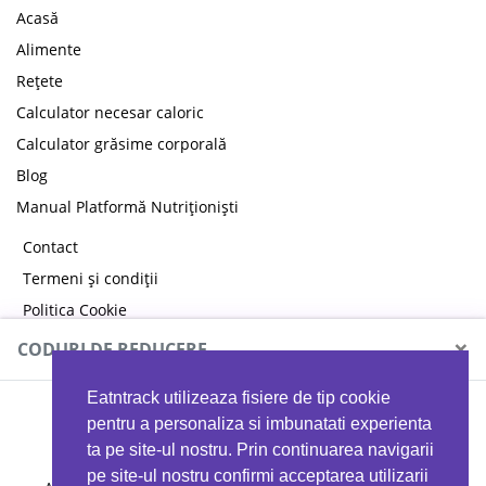
Acasă
Alimente
Rețete
Calculator necesar caloric
Calculator grăsime corporală
Blog
Manual Platformă Nutriționiști
Contact
Termeni și condiții
Politica Cookie
Politica de confidențialitate
×
CODURI DE REDUCERE
Eatntrack utilizeaza fisiere de tip cookie
MYPROTEIN
pentru a personaliza si imbunatati experienta
ta pe site-ul nostru. Prin continuarea navigarii
pe site-ul nostru confirmi acceptarea utilizarii