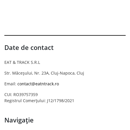
Date de contact
EAT & TRACK S.R.L
Str. Măceșului, Nr. 23A, Cluj-Napoca, Cluj
Email:
contact@eatntrack.ro
CUI: RO39757359
Registrul Comerțului: J12/1798/2021
Navigație