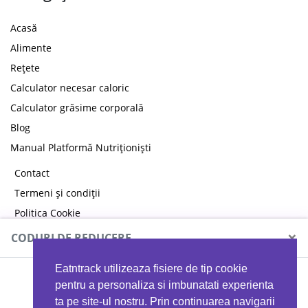
Acasă
Alimente
Rețete
Calculator necesar caloric
Calculator grăsime corporală
Blog
Manual Platformă Nutriționiști
Contact
Termeni și condiții
Politica Cookie
Politica de confidențialitate
×
CODURI DE REDUCERE
Eatntrack utilizeaza fisiere de tip cookie
MYPROTEIN
pentru a personaliza si imbunatati experienta
ta pe site-ul nostru. Prin continuarea navigarii