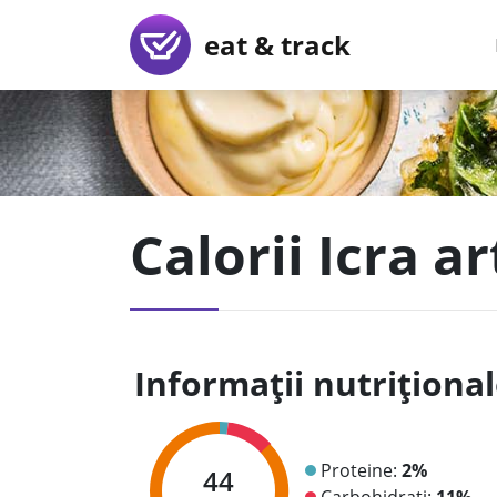
eat & track
Calorii Icra ar
Informații nutriționa
Proteine:
2%
44
Carbohidrați:
11%