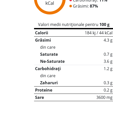
kCal
Grăsimi:
87%
Valori medii nutriționale pentru
100 g
Calorii
184 kj / 44 kCal
Grăsimi
4.3 g
din care
Saturate
0.7 g
Ne-Saturate
3.6 g
Carbohidrați
1.2 g
din care
Zaharuri
0.3 g
Proteine
0.2 g
Sare
3600 mg