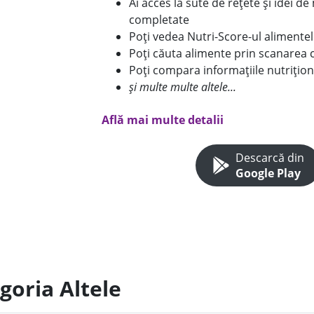
Ai acces la sute de rețete și idei d
completate
Poți vedea Nutri-Score-ul alimente
Poți căuta alimente prin scanarea 
Poți compara informațiile nutrițion
și multe multe altele...
Află mai multe detalii
Descarcă din
Google Play
goria Altele