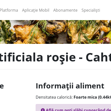
(current)
(current)
Platforma
Aplicație Mobil
Abonamente
Specialiști
tificiala roșie - Cah
le
Informații aliment
Densitatea calorică:
Foarte mica (0.44k
Află cum poți slăbi cunoscând de