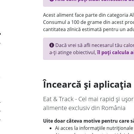
Acest aliment face parte din categoria Alt
Consumul a 100 de grame din acest prod
cantitatea zilnică estimată pentru un adu
Dacă vrei să afli necesarul tău calori
a-ți atinge obiectivul,
îl poți calcula a
Încearcă și aplicați
Eat & Track - Cel mai rapid și ușor
alimente exclusiv din România
Uite doar câteva motive pentru care să
Ai acces la informațiile nutriționa