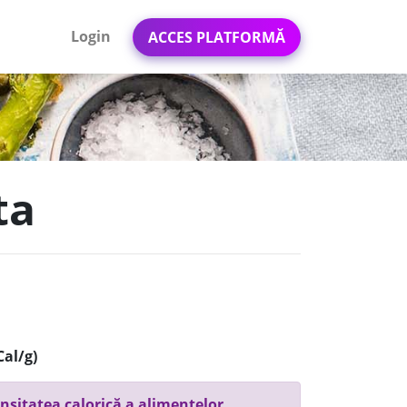
Login
ACCES PLATFORMĂ
ta
Cal/g)
nsitatea calorică a alimentelor