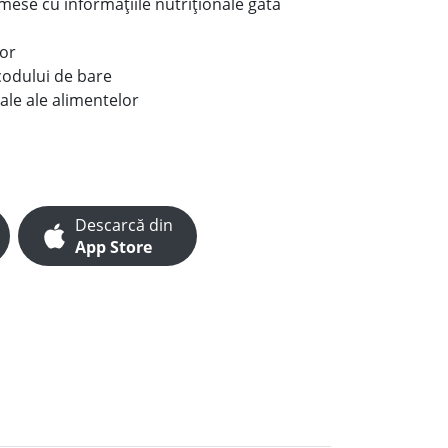
e mese cu informațiile nutriționale gata
lor
codului de bare
ale ale alimentelor
Descarcă din
App Store