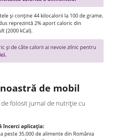
ele și conține 44 kilocalorii la 100 de grame.
us reprezintă 2% aport caloric din
lt (2000 kCal).
c și de câte calorii ai nevoie zilnic pentru
ici.
a noastră de mobil
 de folosit jurnal de nutriție cu
 încerci aplicația:
le a peste 35.000 de alimente din România