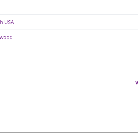
ch USA
chwood
V