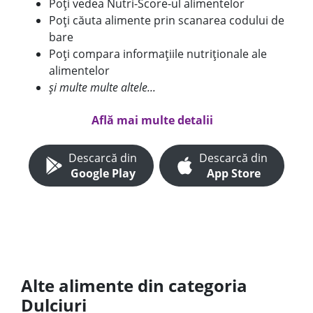
Poți vedea Nutri-Score-ul alimentelor
Poți căuta alimente prin scanarea codului de
bare
Poți compara informațiile nutriționale ale
alimentelor
și multe multe altele...
Află mai multe detalii
Descarcă din
Descarcă din
Google Play
App Store
Alte alimente din categoria
Dulciuri