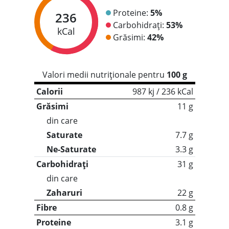
Proteine:
5%
236
Carbohidrați:
53%
kCal
Grăsimi:
42%
Valori medii nutriționale pentru
100 g
Calorii
987 kj / 236 kCal
Grăsimi
11 g
din care
Saturate
7.7 g
Ne-Saturate
3.3 g
Carbohidrați
31 g
din care
Zaharuri
22 g
Fibre
0.8 g
Proteine
3.1 g