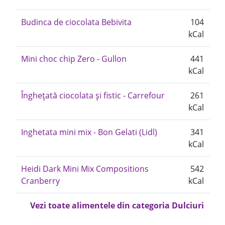
Budinca de ciocolata Bebivita
104
kCal
Mini choc chip Zero - Gullon
441
kCal
Înghețată ciocolata și fistic - Carrefour
261
kCal
Inghetata mini mix - Bon Gelati (Lidl)
341
kCal
Heidi Dark Mini Mix Compositions
542
Cranberry
kCal
Vezi toate alimentele din categoria Dulciuri