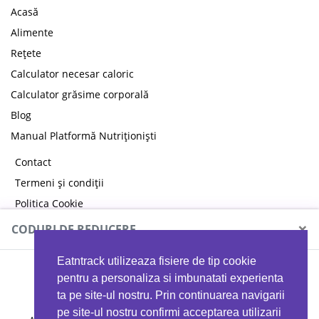
Acasă
Alimente
Rețete
Calculator necesar caloric
Calculator grăsime corporală
Blog
Manual Platformă Nutriționiști
Contact
Termeni și condiții
Politica Cookie
Politica de confidențialitate
×
CODURI DE REDUCERE
Eatntrack utilizeaza fisiere de tip cookie
MYPROTEIN
pentru a personaliza si imbunatati experienta
ta pe site-ul nostru. Prin continuarea navigarii
pe site-ul nostru confirmi acceptarea utilizarii