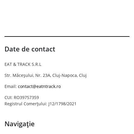
Date de contact
EAT & TRACK S.R.L
Str. Măceșului, Nr. 23A, Cluj-Napoca, Cluj
Email:
contact@eatntrack.ro
CUI: RO39757359
Registrul Comerțului: J12/1798/2021
Navigație