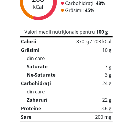
Carbohidrați:
48%
kCal
Grăsimi:
45%
Valori medii nutriționale pentru
100 g
Calorii
870 kj / 208 kCal
Grăsimi
10 g
din care
Saturate
7 g
Ne-Saturate
3 g
Carbohidrați
24 g
din care
Zaharuri
22 g
Proteine
3.6 g
Sare
200 mg