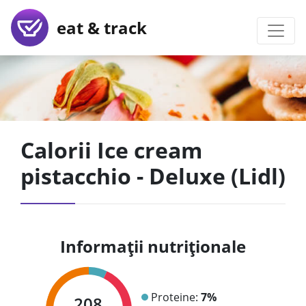
eat & track
Calorii Ice cream
pistacchio - Deluxe (Lidl)
Informații nutriționale
Proteine:
7%
208