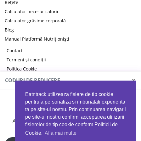
Rețete
Calculator necesar caloric
Calculator grăsime corporală
Blog
Manual Platformă Nutriționiști
Contact
Termeni și condiții
Politica Cookie
Politica de confidențialitate
×
CODURI DE REDUCERE
Eatntrack utilizeaza fisiere de tip cookie
MYPROTEIN
pentru a personaliza si imbunatati experienta
ta pe site-ul nostru. Prin continuarea navigarii
pe site-ul nostru confirmi acceptarea utilizarii
Ai
40%
reducere la orice comandă folosind codul
fisierelor de tip cookie conform Politicii de
EATTRACK
Cookie.
Afla mai multe