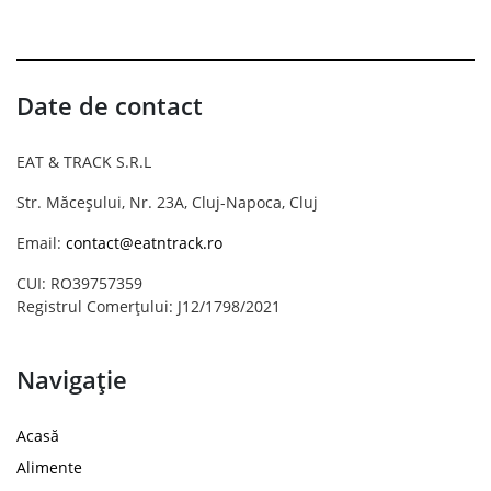
Date de contact
EAT & TRACK S.R.L
Str. Măceșului, Nr. 23A, Cluj-Napoca, Cluj
Email:
contact@eatntrack.ro
CUI: RO39757359
Registrul Comerțului: J12/1798/2021
Navigație
Acasă
Alimente