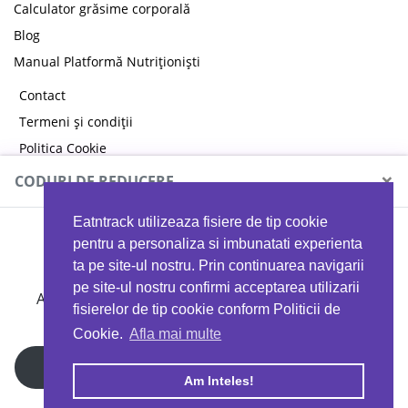
Calculator grăsime corporală
Blog
Manual Platformă Nutriționiști
Contact
Termeni și condiții
Politica Cookie
Politica de confidențialitate
×
CODURI DE REDUCERE
Eatntrack utilizeaza fisiere de tip cookie
MYPROTEIN
pentru a personaliza si imbunatati experienta
ta pe site-ul nostru. Prin continuarea navigarii
pe site-ul nostru confirmi acceptarea utilizarii
Ai
40%
reducere la orice comandă folosind codul
fisierelor de tip cookie conform Politicii de
EATTRACK
Cookie.
Afla mai multe
Profită acum
Am Inteles!
Copyright © 2026 EAT & TRACK S.R.L