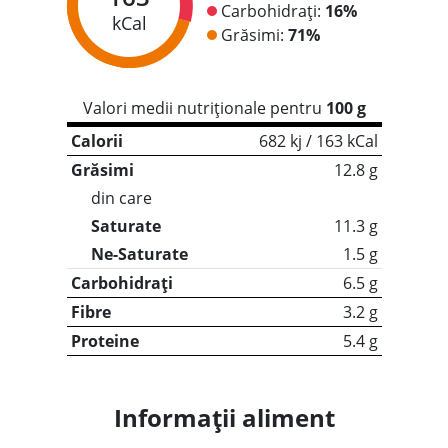
Carbohidrați:
16%
kCal
Grăsimi:
71%
Valori medii nutriționale pentru
100 g
Calorii
682 kj / 163 kCal
Grăsimi
12.8 g
din care
Saturate
11.3 g
Ne-Saturate
1.5 g
Carbohidrați
6.5 g
Fibre
3.2 g
Proteine
5.4 g
Informații aliment