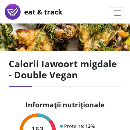
eat & track
Calorii Iawoort migdale
- Double Vegan
Informații nutriționale
Proteine:
13%
163