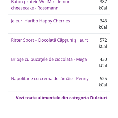
Baton proteic WellMix - lemon
387
cheesecake - Rossmann
kCal
Jeleuri Haribo Happy Cherries
343
kCal
Ritter Sport - Ciocolată Căpșuni și Iaurt
572
kCal
Brioșe cu bucățele de ciocolată - Mega
430
kCal
Napolitane cu crema de lămâie - Penny
525
kCal
Vezi toate alimentele din categoria Dulciuri