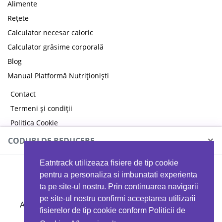
Alimente
Rețete
Calculator necesar caloric
Calculator grăsime corporală
Blog
Manual Platformă Nutriționiști
Contact
Termeni și condiții
Politica Cookie
Politica de confidențialitate
×
CODURI DE REDUCERE
Eatntrack utilizeaza fisiere de tip cookie
MYPROTEIN
pentru a personaliza si imbunatati experienta
ta pe site-ul nostru. Prin continuarea navigarii
pe site-ul nostru confirmi acceptarea utilizarii
Ai
40%
reducere la orice comandă folosind codul
fisierelor de tip cookie conform Politicii de
EATTRACK