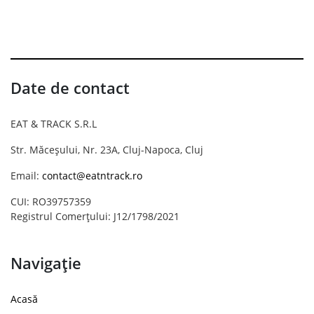
Date de contact
EAT & TRACK S.R.L
Str. Măceșului, Nr. 23A, Cluj-Napoca, Cluj
Email:
contact@eatntrack.ro
CUI: RO39757359
Registrul Comerțului: J12/1798/2021
Navigație
Acasă