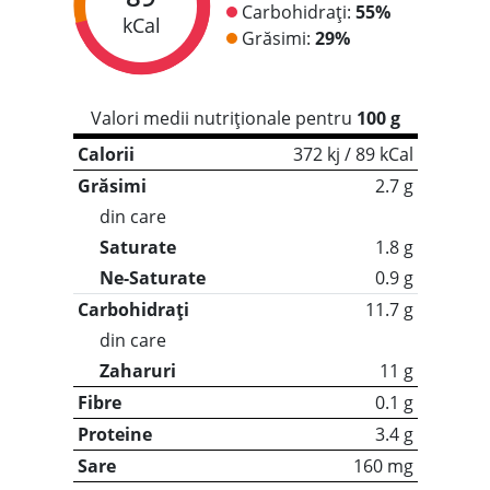
Carbohidrați:
55%
kCal
Grăsimi:
29%
Valori medii nutriționale pentru
100 g
Calorii
372 kj / 89 kCal
Grăsimi
2.7 g
din care
Saturate
1.8 g
Ne-Saturate
0.9 g
Carbohidrați
11.7 g
din care
Zaharuri
11 g
Fibre
0.1 g
Proteine
3.4 g
Sare
160 mg