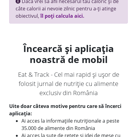
Dacă vrei să afli necesarul tău caloric și de
câte calorii ai nevoie zilnic pentru a-ți atinge
obiectivul,
îl poți calcula aici.
Încearcă și aplicația
noastră de mobil
Eat & Track - Cel mai rapid și ușor de
folosit jurnal de nutriție cu alimente
exclusiv din România
Uite doar câteva motive pentru care să încerci
aplicația:
Ai acces la informațiile nutriționale a peste
35.000 de alimente din România
Ai acces la sute de rețete și idei de mese cu