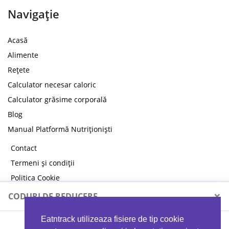
Navigație
Acasă
Alimente
Rețete
Calculator necesar caloric
Calculator grăsime corporală
Blog
Manual Platformă Nutriționiști
Contact
Termeni și condiții
Politica Cookie
Politica de confidențialitate
×
CODURI DE REDUCERE
Eatntrack utilizeaza fisiere de tip cookie