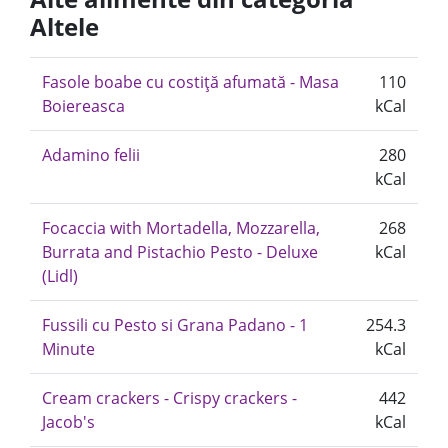
Altele
Fasole boabe cu costiță afumată - Masa
110
Boiereasca
kCal
Adamino felii
280
kCal
Focaccia with Mortadella, Mozzarella,
268
Burrata and Pistachio Pesto - Deluxe
kCal
(Lidl)
Fussili cu Pesto si Grana Padano - 1
254.3
Minute
kCal
Cream crackers - Crispy crackers -
442
Jacob's
kCal