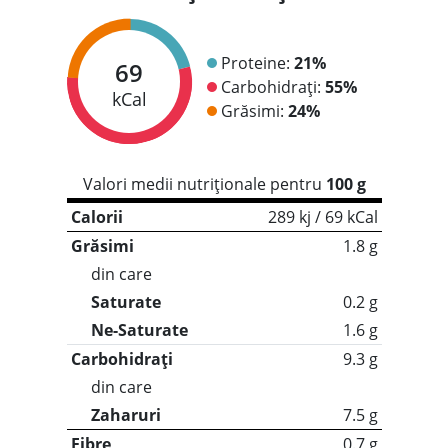
Proteine:
21%
69
Carbohidrați:
55%
kCal
Grăsimi:
24%
Valori medii nutriționale pentru
100 g
Calorii
289 kj / 69 kCal
Grăsimi
1.8 g
din care
Saturate
0.2 g
Ne-Saturate
1.6 g
Carbohidrați
9.3 g
din care
Zaharuri
7.5 g
Fibre
0.7 g