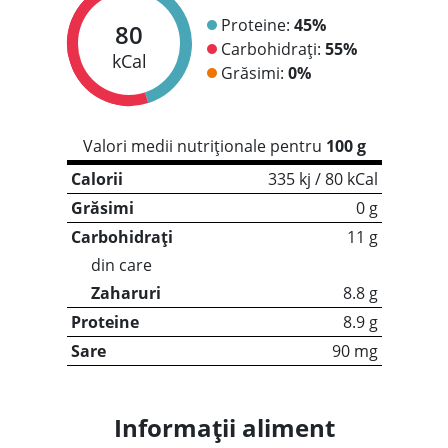
Proteine:
45%
80
Carbohidrați:
55%
kCal
Grăsimi:
0%
Valori medii nutriționale pentru
100 g
Calorii
335 kj / 80 kCal
Grăsimi
0 g
Carbohidrați
11 g
din care
Zaharuri
8.8 g
Proteine
8.9 g
Sare
90 mg
Informații aliment