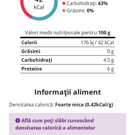
Carbohidrați:
43%
kCal
Grăsimi:
0%
Valori medii nutriționale pentru
100 g
Calorii
176 kj / 42 kCal
Grăsimi
0 g
Carbohidrați
4.5 g
Proteine
6 g
Informații aliment
Densitatea calorică:
Foarte mica (0.42kCal/g)
Află cum poți slăbi cunoscând
densitatea calorică a alimentelor