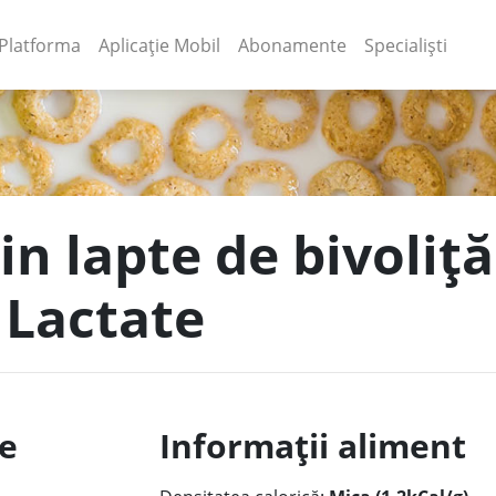
(current)
(current)
Platforma
Aplicație Mobil
Abonamente
Specialiști
din lapte de bivoli
 Lactate
le
Informații aliment