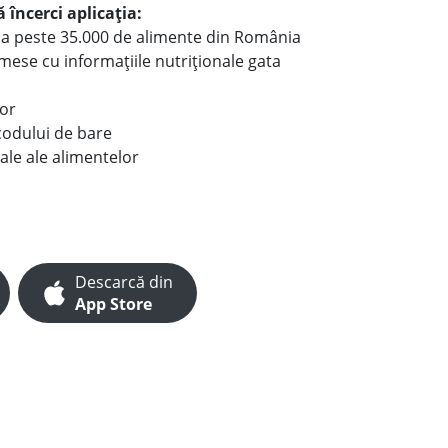
 încerci aplicația:
le a peste 35.000 de alimente din România
e mese cu informațiile nutriționale gata
lor
codului de bare
ale ale alimentelor
Descarcă din
App Store