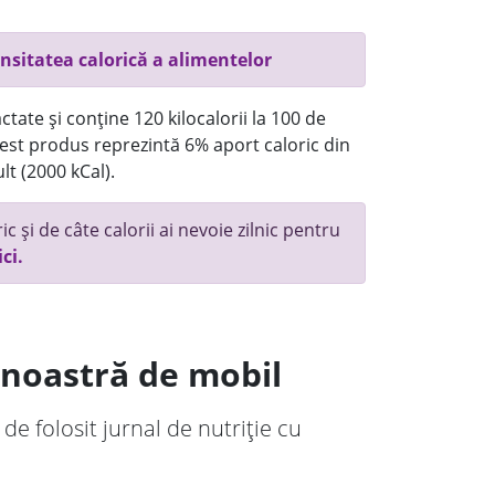
nsitatea calorică a alimentelor
tate și conține 120 kilocalorii la 100 de
st produs reprezintă 6% aport caloric din
lt (2000 kCal).
c și de câte calorii ai nevoie zilnic pentru
ici.
a noastră de mobil
 de folosit jurnal de nutriție cu