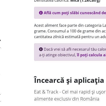
Densitatea calorică:
Mica (1.2kCal/g)
Află cum poți slăbi cunoscând de
Acest aliment face parte din categoria Lac
grame. Consumul a 100 de grame din ace
cantitatea zilnică estimată pentru un adu
Dacă vrei să afli necesarul tău calori
a-ți atinge obiectivul,
îl poți calcula a
Încearcă și aplicați
Eat & Track - Cel mai rapid și ușor
alimente exclusiv din România