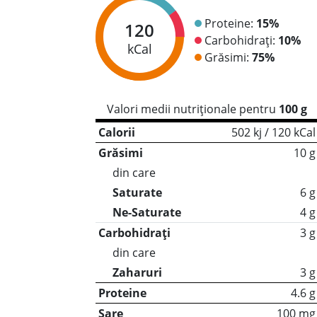
Proteine:
15%
120
Carbohidrați:
10%
kCal
Grăsimi:
75%
Valori medii nutriționale pentru
100 g
Calorii
502 kj / 120 kCal
Grăsimi
10 g
din care
Saturate
6 g
Ne-Saturate
4 g
Carbohidrați
3 g
din care
Zaharuri
3 g
Proteine
4.6 g
Sare
100 mg