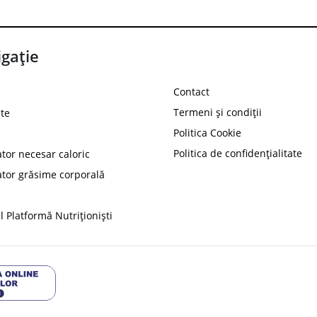
gație
Contact
Termeni și condiții
te
Politica Cookie
Politica de confidențialitate
ator necesar caloric
PROT
ator grăsime corporală
Ai
10%
reducere la
folosind codul
 Platformă Nutriționiști
Profită 