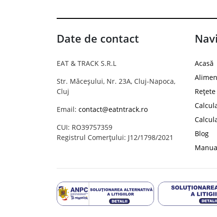
Date de contact
Navi
EAT & TRACK S.R.L
Acasă
Alimen
Str. Măceșului, Nr. 23A, Cluj-Napoca,
Cluj
Rețete
Calcul
Email:
contact@eatntrack.ro
Calcul
CUI: RO39757359
Blog
Registrul Comerțului: J12/1798/2021
Manual