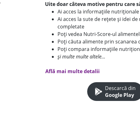
Uite doar câteva motive pentru care să
Ai acces la informațiile nutriționa
Ai acces la sute de rețete și idei d
completate
Poți vedea Nutri-Score-ul alimente
Poți căuta alimente prin scanarea 
Poți compara informațiile nutrițion
și multe multe altele...
Află mai multe detalii
Descarcă din
Google Play