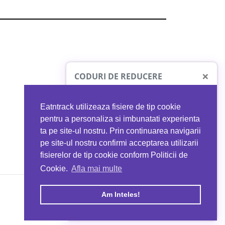
×
CODURI DE REDUCERE
Eatntrack utilizeaza fisiere de tip cookie
O41
MYPROTEIN
pentru a personaliza si imbunatati experienta
ta pe site-ul nostru. Prin continuarea navigarii
 orice comandă
Ai
40%
reducere la orice comandă
pe site-ul nostru confirmi acceptarea utilizarii
EATNTRACK
folosind codul
EATTRACK
fisierelor de tip cookie conform Politicii de
Cookie.
Afla mai multe
acum
Profită acum
Am Inteles!
Copyright © 2026 EAT & TRACK S.R.L