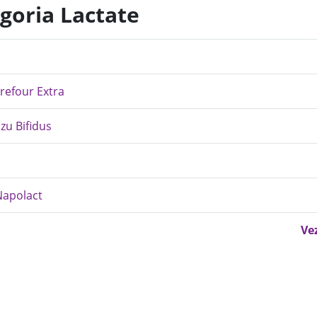
egoria Lactate
rrefour Extra
zu Bifidus
 Napolact
Ve