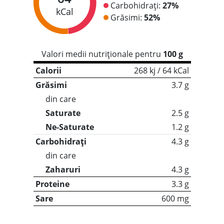
Carbohidrați:
27%
kCal
Grăsimi:
52%
Valori medii nutriționale pentru
100 g
Calorii
268 kj / 64 kCal
Grăsimi
3.7 g
din care
Saturate
2.5 g
Ne-Saturate
1.2 g
Carbohidrați
4.3 g
din care
Zaharuri
4.3 g
Proteine
3.3 g
Sare
600 mg