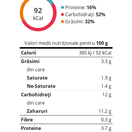
Proteine:
16%
92
Carbohidrați:
52%
kCal
Grăsimi:
32%
Valori medii nutriționale pentru
100 g
Calorii
385 kj / 92 kCal
Grăsimi
3.3 g
din care
Saturate
1.9 g
Ne-Saturate
1.4 g
Carbohidrați
12 g
din care
Zaharuri
11.2 g
Fibre
0.3 g
Proteine
3.7 g