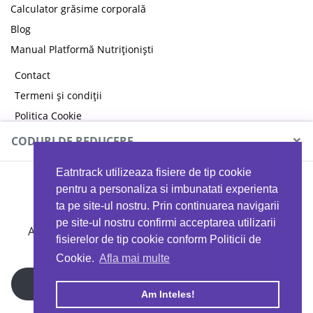
Calculator grăsime corporală
Blog
Manual Platformă Nutriționiști
Contact
Termeni și condiții
Politica Cookie
Politica de confidențialitate
×
CODURI DE REDUCERE
Eatntrack utilizeaza fisiere de tip cookie
MYPROTEIN
pentru a personaliza si imbunatati experienta
ta pe site-ul nostru. Prin continuarea navigarii
pe site-ul nostru confirmi acceptarea utilizarii
Ai
40%
reducere la orice comandă folosind codul
fisierelor de tip cookie conform Politicii de
EATTRACK
Cookie.
Afla mai multe
Profită acum
Am Inteles!
Copyright © 2026 EAT & TRACK S.R.L