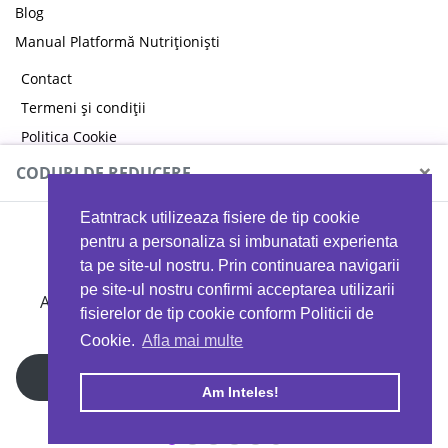
Blog
Manual Platformă Nutriționiști
Contact
Termeni și condiții
Politica Cookie
Politica de confidențialitate
×
CODURI DE REDUCERE
Eatntrack utilizeaza fisiere de tip cookie
MYPROTEIN
pentru a personaliza si imbunatati experienta
ta pe site-ul nostru. Prin continuarea navigarii
pe site-ul nostru confirmi acceptarea utilizarii
Ai
40%
reducere la orice comandă folosind codul
fisierelor de tip cookie conform Politicii de
EATTRACK
Cookie.
Afla mai multe
Profită acum
Am Inteles!
Copyright © 2026 EAT & TRACK S.R.L