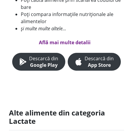
Poți căuta alimente prin scanarea codului de
bare
Poți compara informațiile nutriționale ale
alimentelor
și multe multe altele...
Află mai multe detalii
Descarcă din
Descarcă din
Google Play
App Store
Alte alimente din categoria
Lactate