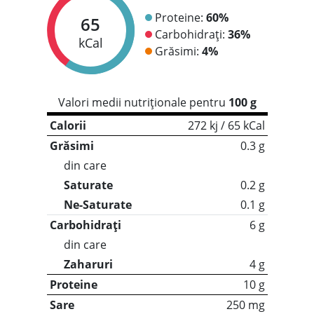
Proteine:
60%
65
Carbohidrați:
36%
kCal
Grăsimi:
4%
Valori medii nutriționale pentru
100 g
Calorii
272 kj / 65 kCal
Grăsimi
0.3 g
din care
Saturate
0.2 g
Ne-Saturate
0.1 g
Carbohidrați
6 g
din care
Zaharuri
4 g
Proteine
10 g
Sare
250 mg