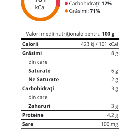
Carbohidrați:
12%
kCal
Grăsimi:
71%
Valori medii nutriționale pentru
100 g
Calorii
423 kj / 101 kCal
Grăsimi
8 g
din care
Saturate
6 g
Ne-Saturate
2 g
Carbohidrați
3 g
din care
Zaharuri
3 g
Proteine
4.2 g
Sare
100 mg