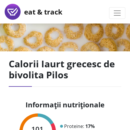
eat & track
Calorii Iaurt grecesc de
bivolita Pilos
Informații nutriționale
Proteine:
17%
101