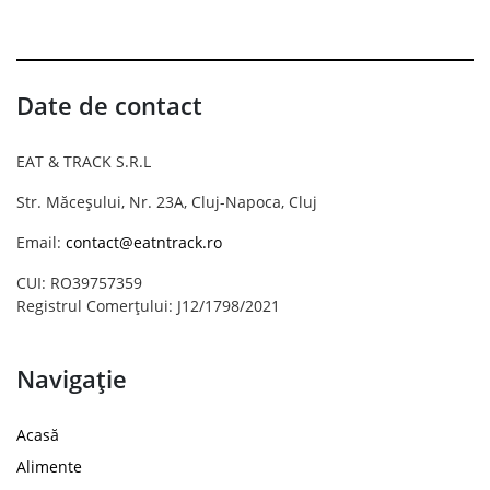
Date de contact
EAT & TRACK S.R.L
Str. Măceșului, Nr. 23A, Cluj-Napoca, Cluj
Email:
contact@eatntrack.ro
CUI: RO39757359
Registrul Comerțului: J12/1798/2021
Navigație
Acasă
Alimente