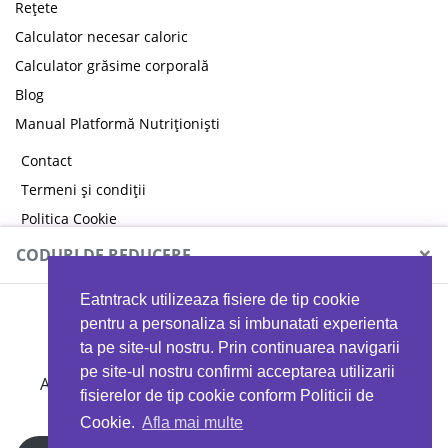
Rețete
Calculator necesar caloric
Calculator grăsime corporală
Blog
Manual Platformă Nutriționiști
Contact
Termeni și condiții
Politica Cookie
Politica de confidențialitate
×
CODURI DE REDUCERE
Eatntrack utilizeaza fisiere de tip cookie
MYPROTEIN
pentru a personaliza si imbunatati experienta
ta pe site-ul nostru. Prin continuarea navigarii
pe site-ul nostru confirmi acceptarea utilizarii
Ai
40%
reducere la orice comandă folosind codul
fisierelor de tip cookie conform Politicii de
EATTRACK
Cookie.
Afla mai multe