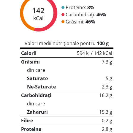
Proteine:
8%
142
Carbohidrați:
46%
kCal
Grăsimi:
46%
Valori medii nutriționale pentru
100 g
Calorii
594 kj / 142 kCal
Grăsimi
7.3 g
din care
Saturate
5 g
Ne-Saturate
2.3 g
Carbohidrați
16.2 g
din care
Zaharuri
15.3 g
Fibre
0.2 g
Proteine
2.8 g