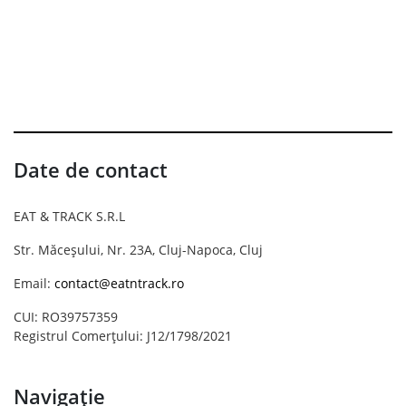
Date de contact
EAT & TRACK S.R.L
Str. Măceșului, Nr. 23A, Cluj-Napoca, Cluj
Email:
contact@eatntrack.ro
CUI: RO39757359
Registrul Comerțului: J12/1798/2021
Navigație