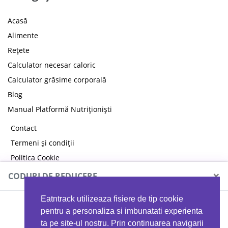
Acasă
Alimente
Rețete
Calculator necesar caloric
Calculator grăsime corporală
Blog
Manual Platformă Nutriționiști
Contact
Termeni și condiții
Politica Cookie
Politica de confidențialitate
×
CODURI DE REDUCERE
Eatntrack utilizeaza fisiere de tip cookie
MYPROTEIN
pentru a personaliza si imbunatati experienta
ta pe site-ul nostru. Prin continuarea navigarii