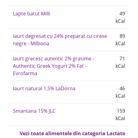
Lapte batut Milli
49
kCal
Iaurt degresat cu 24% preparat cu cirese
89
negre - Milbona
kCal
Iaurt grecesc autentic 2% grasime -
71
Authentic Greek Yogurt 2% Fat -
kCal
Evrofarma
Iaurt natural 1,5% LaDorna
46
kCal
Smantana 15% JLC
159
kCal
Vezi toate alimentele din categoria Lactate