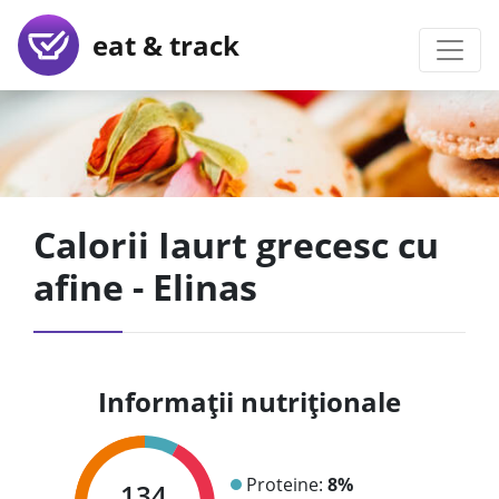
eat & track
Calorii Iaurt grecesc cu
afine - Elinas
Informații nutriționale
Proteine:
8%
134