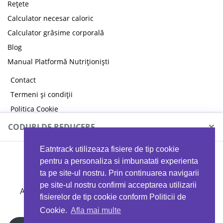
Rețete
Calculator necesar caloric
Calculator grăsime corporală
Blog
Manual Platformă Nutriționiști
Contact
Termeni și condiții
Politica Cookie
Politica de confidențialitate
×
CODURI DE REDUCERE
Eatntrack utilizeaza fisiere de tip cookie
MYPROTEIN
pentru a personaliza si imbunatati experienta
ta pe site-ul nostru. Prin continuarea navigarii
pe site-ul nostru confirmi acceptarea utilizarii
Ai
40%
reducere la orice comandă folosind codul
fisierelor de tip cookie conform Politicii de
EATTRACK
Cookie.
Afla mai multe