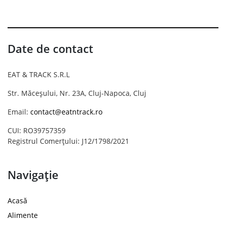
Date de contact
EAT & TRACK S.R.L
Str. Măceșului, Nr. 23A, Cluj-Napoca, Cluj
Email:
contact@eatntrack.ro
CUI: RO39757359
Registrul Comerțului: J12/1798/2021
Navigație
Acasă
Alimente