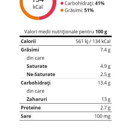
Carbohidrați:
41%
kCal
Grăsimi:
51%
Valori medii nutriționale pentru
100 g
Calorii
561 kj / 134 kCal
Grăsimi
7.4 g
din care
Saturate
4.9 g
Ne-Saturate
2.5 g
Carbohidrați
13.4 g
din care
Zaharuri
13 g
Proteine
2.7 g
Sare
100 mg