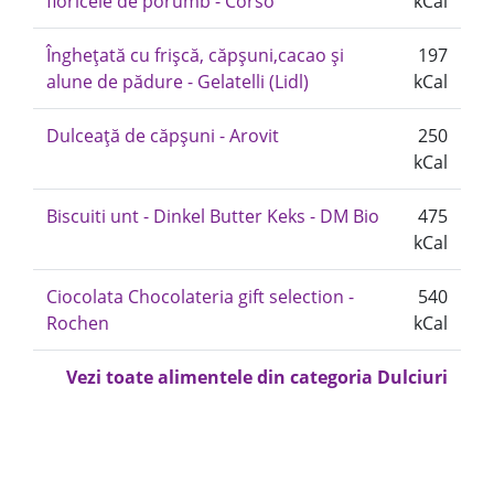
floricele de porumb - Corso
kCal
Înghețată cu frișcă, căpșuni,cacao și
197
alune de pădure - Gelatelli (Lidl)
kCal
Dulceață de căpșuni - Arovit
250
kCal
Biscuiti unt - Dinkel Butter Keks - DM Bio
475
kCal
Ciocolata Chocolateria gift selection -
540
Rochen
kCal
Vezi toate alimentele din categoria Dulciuri