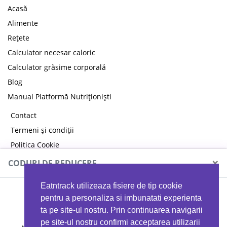
Acasă
Alimente
Rețete
Calculator necesar caloric
Calculator grăsime corporală
Blog
Manual Platformă Nutriționiști
Contact
Termeni și condiții
Politica Cookie
Politica de confidențialitate
×
CODURI DE REDUCERE
Eatntrack utilizeaza fisiere de tip cookie
MYPROTEIN
pentru a personaliza si imbunatati experienta
ta pe site-ul nostru. Prin continuarea navigarii
pe site-ul nostru confirmi acceptarea utilizarii