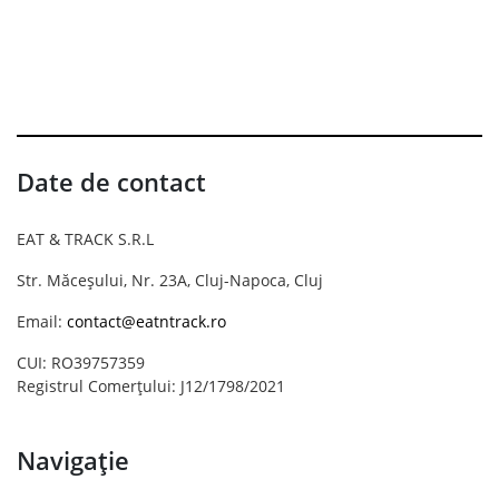
Date de contact
EAT & TRACK S.R.L
Str. Măceșului, Nr. 23A, Cluj-Napoca, Cluj
Email:
contact@eatntrack.ro
CUI: RO39757359
Registrul Comerțului: J12/1798/2021
Navigație