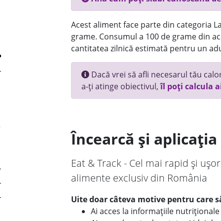
Acest aliment face parte din categoria Lac
grame. Consumul a 100 de grame din ace
cantitatea zilnică estimată pentru un adu
Dacă vrei să afli necesarul tău calori
a-ți atinge obiectivul,
îl poți calcula a
Încearcă și aplicați
Eat & Track - Cel mai rapid și ușor
alimente exclusiv din România
Uite doar câteva motive pentru care să
Ai acces la informațiile nutriționa