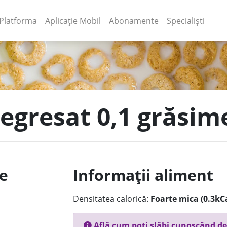
(current)
(current)
Platforma
Aplicație Mobil
Abonamente
Specialiști
degresat 0,1 grăsim
le
Informații aliment
Densitatea calorică:
Foarte mica (0.3kC
Află cum poți slăbi cunoscând de