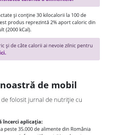
tate și conține 30 kilocalorii la 100 de
st produs reprezintă 2% aport caloric din
lt (2000 kCal).
c și de câte calorii ai nevoie zilnic pentru
ici.
a noastră de mobil
 de folosit jurnal de nutriție cu
 încerci aplicația:
le a peste 35.000 de alimente din România