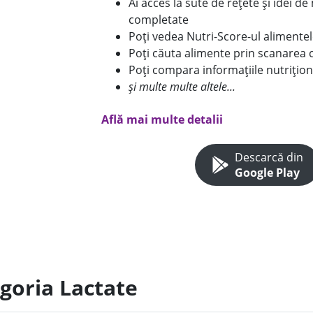
Ai acces la sute de rețete și idei d
completate
Poți vedea Nutri-Score-ul alimente
Poți căuta alimente prin scanarea 
Poți compara informațiile nutrițion
și multe multe altele...
Află mai multe detalii
Descarcă din
Google Play
egoria Lactate