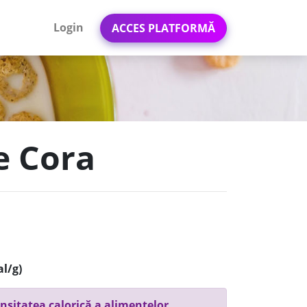
Login
ACCES PLATFORMĂ
e Cora
al/g)
nsitatea calorică a alimentelor