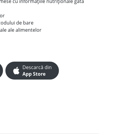
e mese cu informațiile nutriționale gata
lor
codului de bare
ale ale alimentelor
Descarcă din
App Store