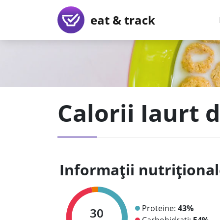
eat & track
Calorii Iaurt 
Informații nutriționa
Proteine:
43%
30
Carbohidrați:
54%