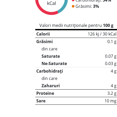
kCal
Grăsimi:
3%
Valori medii nutriționale pentru
100 g
Calorii
126 kj / 30 kCal
Grăsimi
0.1 g
din care
Saturate
0.07 g
Ne-Saturate
0.03 g
Carbohidrați
4 g
din care
Zaharuri
4 g
Proteine
3.2 g
Sare
10 mg