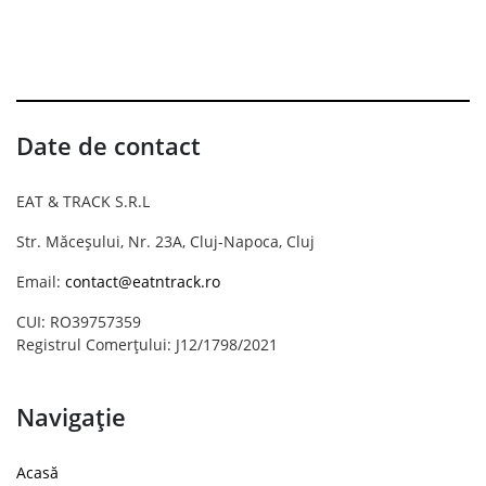
Date de contact
EAT & TRACK S.R.L
Str. Măceșului, Nr. 23A, Cluj-Napoca, Cluj
Email:
contact@eatntrack.ro
CUI: RO39757359
Registrul Comerțului: J12/1798/2021
Navigație
Acasă