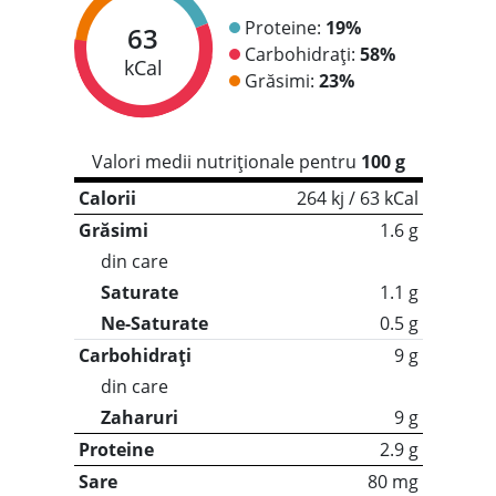
Proteine:
19%
63
Carbohidrați:
58%
kCal
Grăsimi:
23%
Valori medii nutriționale pentru
100 g
Calorii
264 kj / 63 kCal
Grăsimi
1.6 g
din care
Saturate
1.1 g
Ne-Saturate
0.5 g
Carbohidrați
9 g
din care
Zaharuri
9 g
Proteine
2.9 g
Sare
80 mg