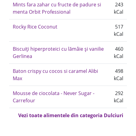
Mints fara zahar cu fructe de padure si
243
menta Orbit Professional
kCal
Rocky Rice Coconut
517
kCal
Biscuiți hiperproteici cu lămâie și vanilie
460
Gerlinea
kCal
Baton crispy cu cocos si caramel Alibi
498
Max
kCal
Mousse de ciocolata - Never Sugar -
292
Carrefour
kCal
Vezi toate alimentele din categoria Dulciuri