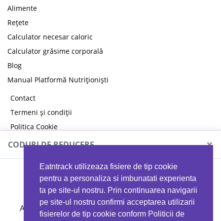
Alimente
Rețete
Calculator necesar caloric
Calculator grăsime corporală
Blog
Manual Platformă Nutriționiști
Contact
Termeni și condiții
Politica Cookie
Politica de confidențialitate
×
CODURI DE REDUCERE
Eatntrack utilizeaza fisiere de tip cookie
MYPROTEIN
pentru a personaliza si imbunatati experienta
ta pe site-ul nostru. Prin continuarea navigarii
pe site-ul nostru confirmi acceptarea utilizarii
Ai
40%
reducere la orice comandă folosind codul
fisierelor de tip cookie conform Politicii de
EATTRACK