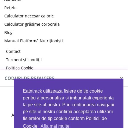
Rețete
Calculator necesar caloric
Calculator grăsime corporală
Blog
Manual Platformă Nutriționiști
Contact
Termeni și condiții
Politica Cookie
Politica de confidențialitate
×
CODURI DE REDUCERE
Eatntrack utilizeaza fisiere de tip cookie
MYPROTEIN
pentru a personaliza si imbunatati experienta
ta pe site-ul nostru. Prin continuarea navigarii
pe site-ul nostru confirmi acceptarea utilizarii
Ai
40%
reducere la orice comandă folosind codul
fisierelor de tip cookie conform Politicii de
EATTRACK
Cookie.
Afla mai multe