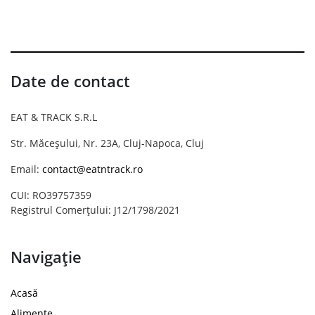
Date de contact
EAT & TRACK S.R.L
Str. Măceșului, Nr. 23A, Cluj-Napoca, Cluj
Email:
contact@eatntrack.ro
CUI: RO39757359
Registrul Comerțului: J12/1798/2021
Navigație
Acasă
Alimente