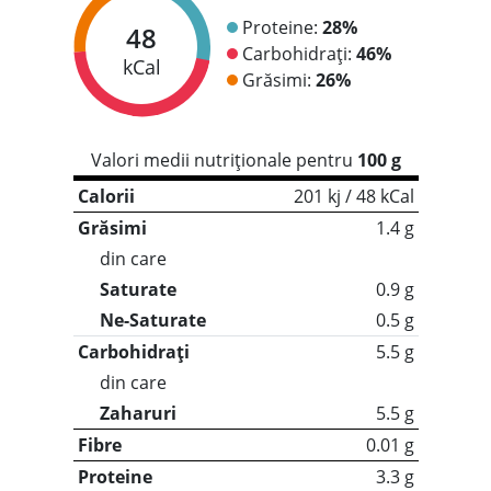
Proteine:
28%
48
Carbohidrați:
46%
kCal
Grăsimi:
26%
Valori medii nutriționale pentru
100 g
Calorii
201 kj / 48 kCal
Grăsimi
1.4 g
din care
Saturate
0.9 g
Ne-Saturate
0.5 g
Carbohidrați
5.5 g
din care
Zaharuri
5.5 g
Fibre
0.01 g
Proteine
3.3 g