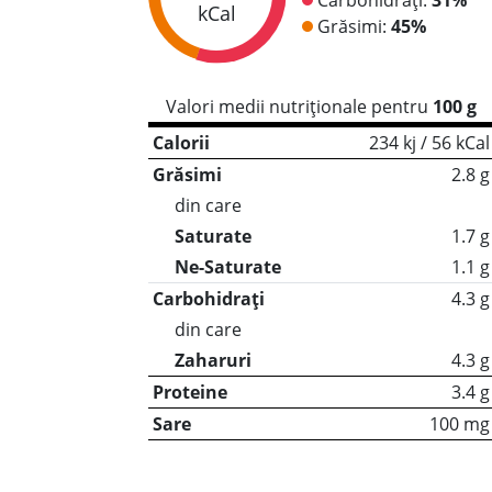
kCal
Grăsimi:
45%
Valori medii nutriționale pentru
100 g
Calorii
234 kj / 56 kCal
Grăsimi
2.8 g
din care
Saturate
1.7 g
Ne-Saturate
1.1 g
Carbohidrați
4.3 g
din care
Zaharuri
4.3 g
Proteine
3.4 g
Sare
100 mg