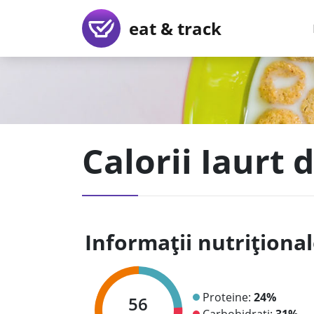
eat & track
Calorii Iaurt
Informații nutriționa
Proteine:
24%
56
Carbohidrați:
31%