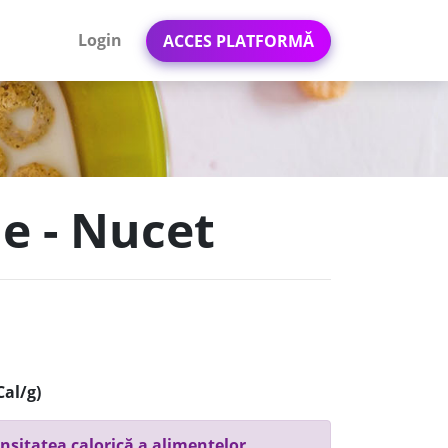
Login
ACCES PLATFORMĂ
me - Nucet
Cal/g)
nsitatea calorică a alimentelor