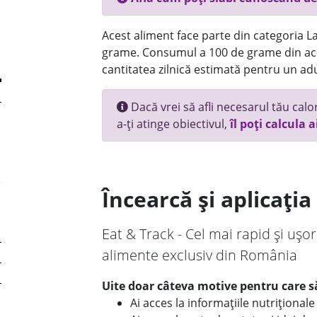
Acest aliment face parte din categoria Lac
grame. Consumul a 100 de grame din ace
cantitatea zilnică estimată pentru un adu
Dacă vrei să afli necesarul tău calori
a-ți atinge obiectivul,
îl poți calcula a
Încearcă și aplicați
Eat & Track - Cel mai rapid și ușor
alimente exclusiv din România
Uite doar câteva motive pentru care să
Ai acces la informațiile nutriționa