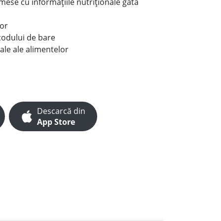
e mese cu informațiile nutriționale gata
lor
codului de bare
ale ale alimentelor
Descarcă din
App Store