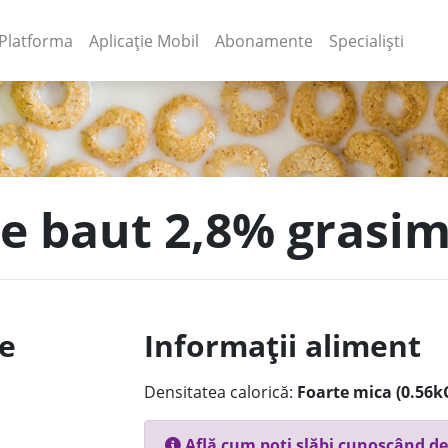
(current)
(current)
Platforma
Aplicație Mobil
Abonamente
Specialiști
 de baut 2,8% grasi
le
Informații aliment
Densitatea calorică:
Foarte mica (0.56k
Află cum poți slăbi cunoscând de