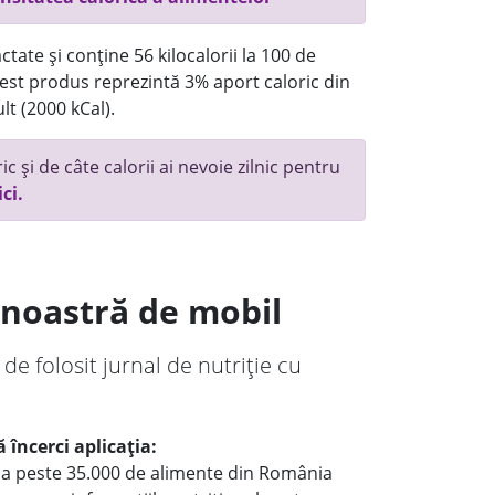
tate și conține 56 kilocalorii la 100 de
st produs reprezintă 3% aport caloric din
lt (2000 kCal).
c și de câte calorii ai nevoie zilnic pentru
ici.
a noastră de mobil
 de folosit jurnal de nutriție cu
 încerci aplicația:
le a peste 35.000 de alimente din România