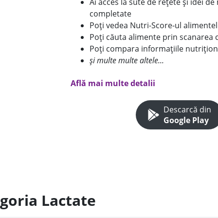
Ai acces la sute de rețete și idei d
completate
Poți vedea Nutri-Score-ul alimente
Poți căuta alimente prin scanarea 
Poți compara informațiile nutrițion
și multe multe altele...
Află mai multe detalii
Descarcă din
Google Play
egoria Lactate