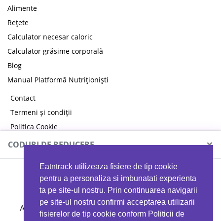
Alimente
Rețete
Calculator necesar caloric
Calculator grăsime corporală
Blog
Manual Platformă Nutriționiști
Contact
Termeni și condiții
Politica Cookie
Politica de confidențialitate
×
CODURI DE REDUCERE
Eatntrack utilizeaza fisiere de tip cookie
MYPROTEIN
pentru a personaliza si imbunatati experienta
ta pe site-ul nostru. Prin continuarea navigarii
pe site-ul nostru confirmi acceptarea utilizarii
Ai
40%
reducere la orice comandă folosind codul
fisierelor de tip cookie conform Politicii de
EATTRACK