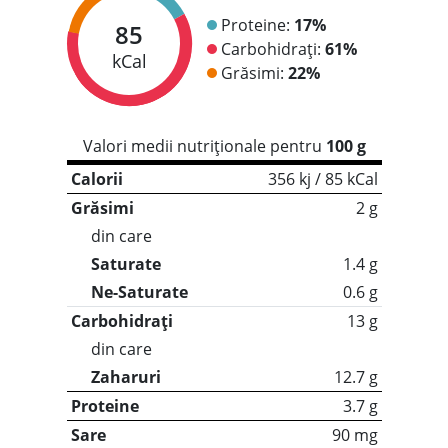
Proteine:
17%
85
Carbohidrați:
61%
kCal
Grăsimi:
22%
Valori medii nutriționale pentru
100 g
Calorii
356 kj / 85 kCal
Grăsimi
2 g
din care
Saturate
1.4 g
Ne-Saturate
0.6 g
Carbohidrați
13 g
din care
Zaharuri
12.7 g
Proteine
3.7 g
Sare
90 mg