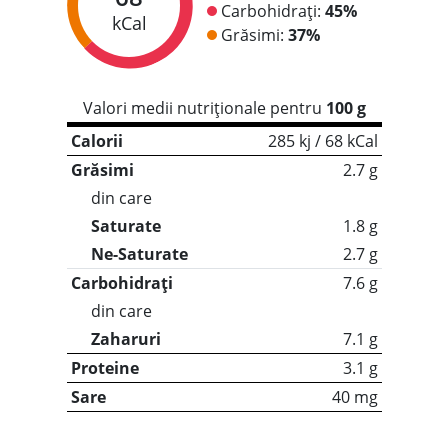
Carbohidrați:
45%
kCal
Grăsimi:
37%
Valori medii nutriționale pentru
100 g
Calorii
285 kj / 68 kCal
Grăsimi
2.7 g
din care
Saturate
1.8 g
Ne-Saturate
2.7 g
Carbohidrați
7.6 g
din care
Zaharuri
7.1 g
Proteine
3.1 g
Sare
40 mg