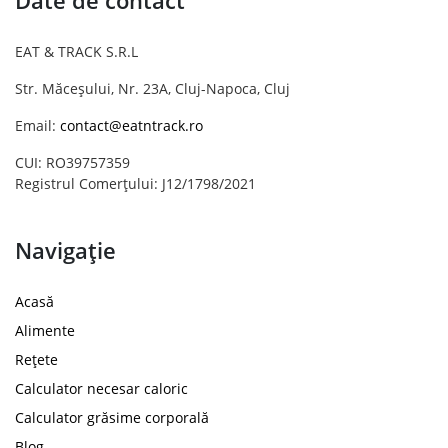
Date de contact
EAT & TRACK S.R.L
Str. Măceșului, Nr. 23A, Cluj-Napoca, Cluj
Email:
contact@eatntrack.ro
CUI: RO39757359
Registrul Comerțului: J12/1798/2021
Navigație
Acasă
Alimente
Rețete
Calculator necesar caloric
Calculator grăsime corporală
Blog