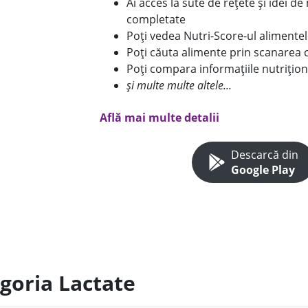
Ai acces la sute de rețete și idei d
completate
Poți vedea Nutri-Score-ul alimente
Poți căuta alimente prin scanarea 
Poți compara informațiile nutrițion
și multe multe altele...
Află mai multe detalii
Descarcă din
Google Play
egoria Lactate