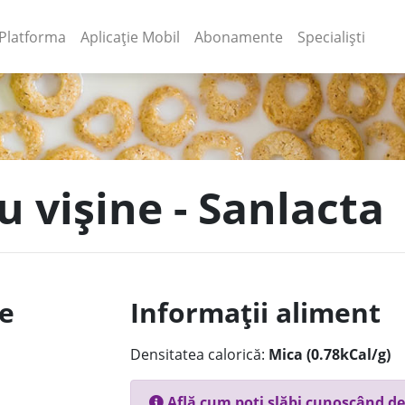
(current)
(current)
Platforma
Aplicație Mobil
Abonamente
Specialiști
cu vișine - Sanlacta
le
Informații aliment
Densitatea calorică:
Mica (0.78kCal/g)
Află cum poți slăbi cunoscând de