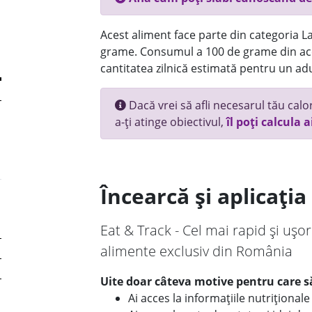
Acest aliment face parte din categoria Lac
grame. Consumul a 100 de grame din ace
cantitatea zilnică estimată pentru un adu
Dacă vrei să afli necesarul tău calori
a-ți atinge obiectivul,
îl poți calcula a
Încearcă și aplicați
Eat & Track - Cel mai rapid și ușor
alimente exclusiv din România
Uite doar câteva motive pentru care să
Ai acces la informațiile nutriționa