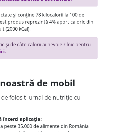
tate și conține 78 kilocalorii la 100 de
st produs reprezintă 4% aport caloric din
lt (2000 kCal).
c și de câte calorii ai nevoie zilnic pentru
ici.
a noastră de mobil
 de folosit jurnal de nutriție cu
 încerci aplicația:
le a peste 35.000 de alimente din România