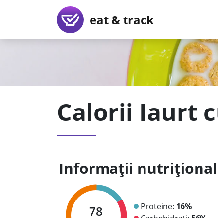
eat & track
Calorii Iaurt 
Informații nutriționa
Proteine:
16%
78
Carbohidrați:
56%