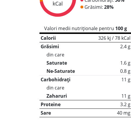
kCal
Grăsimi:
28%
Valori medii nutriționale pentru
100 g
Calorii
326 kj / 78 kCal
Grăsimi
2.4 g
din care
Saturate
1.6 g
Ne-Saturate
0.8 g
Carbohidrați
11 g
din care
Zaharuri
11 g
Proteine
3.2 g
Sare
40 mg