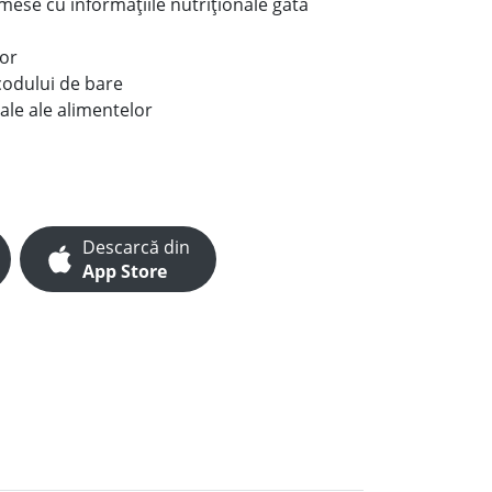
e mese cu informațiile nutriționale gata
lor
codului de bare
ale ale alimentelor
Descarcă din
App Store