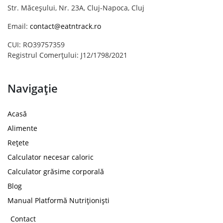
Str. Măceșului, Nr. 23A, Cluj-Napoca, Cluj
Email:
contact@eatntrack.ro
CUI: RO39757359
Registrul Comerțului: J12/1798/2021
Navigație
Acasă
Alimente
Rețete
Calculator necesar caloric
Calculator grăsime corporală
Blog
Manual Platformă Nutriționiști
Contact