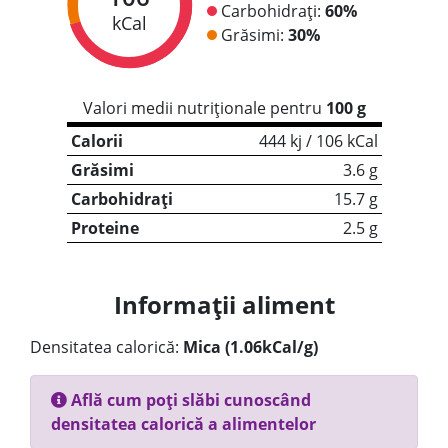
Carbohidrați:
60%
kCal
Grăsimi:
30%
Valori medii nutriționale pentru
100 g
Calorii
444 kj / 106 kCal
Grăsimi
3.6 g
Carbohidrați
15.7 g
Proteine
2.5 g
Informații aliment
Densitatea calorică:
Mica (1.06kCal/g)
Află cum poți slăbi cunoscând
densitatea calorică a alimentelor