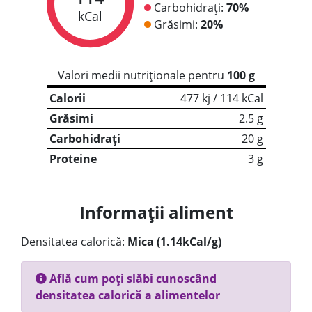
Carbohidrați:
70%
kCal
Grăsimi:
20%
Valori medii nutriționale pentru
100 g
Calorii
477 kj / 114 kCal
Grăsimi
2.5 g
Carbohidrați
20 g
Proteine
3 g
Informații aliment
Densitatea calorică:
Mica (1.14kCal/g)
Află cum poți slăbi cunoscând
densitatea calorică a alimentelor