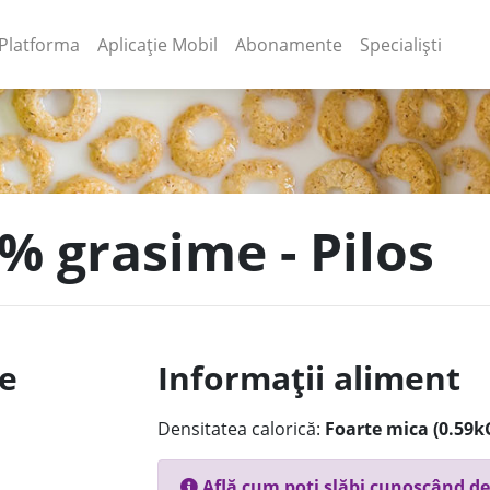
(current)
(current)
Platforma
Aplicație Mobil
Abonamente
Specialiști
3% grasime - Pilos
le
Informații aliment
Densitatea calorică:
Foarte mica (0.59k
Află cum poți slăbi cunoscând de