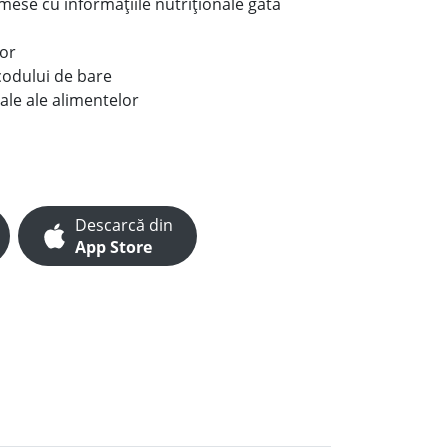
e mese cu informațiile nutriționale gata
lor
codului de bare
ale ale alimentelor
Descarcă din
App Store