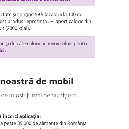
tate și conține 59 kilocalorii la 100 de
st produs reprezintă 3% aport caloric din
lt (2000 kCal).
c și de câte calorii ai nevoie zilnic pentru
ici.
a noastră de mobil
 de folosit jurnal de nutriție cu
 încerci aplicația:
le a peste 35.000 de alimente din România