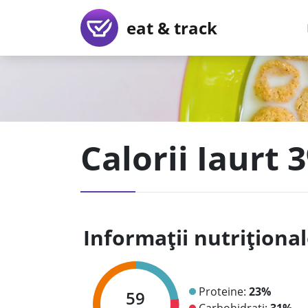
eat & track
Calorii Iaurt 
Informații nutriționa
Proteine:
23%
59
Carbohidrați:
31%