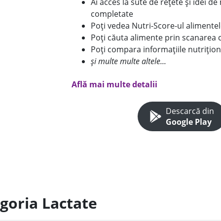
Ai acces la sute de rețete și idei d
completate
Poți vedea Nutri-Score-ul alimente
Poți căuta alimente prin scanarea 
Poți compara informațiile nutrițion
și multe multe altele...
Află mai multe detalii
Descarcă din
Google Play
egoria Lactate