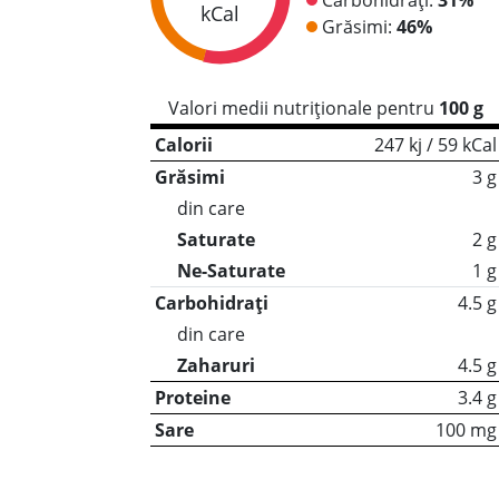
kCal
Grăsimi:
46%
Valori medii nutriționale pentru
100 g
Calorii
247 kj / 59 kCal
Grăsimi
3 g
din care
Saturate
2 g
Ne-Saturate
1 g
Carbohidrați
4.5 g
din care
Zaharuri
4.5 g
Proteine
3.4 g
Sare
100 mg