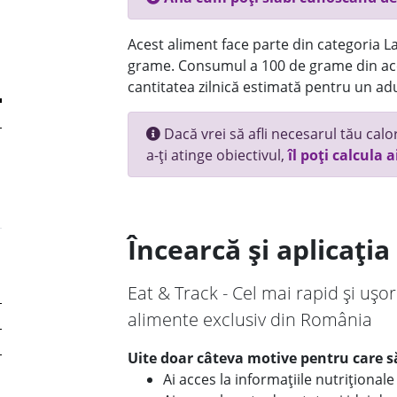
Acest aliment face parte din categoria Lac
grame. Consumul a 100 de grame din ace
cantitatea zilnică estimată pentru un adu
Dacă vrei să afli necesarul tău calori
a-ți atinge obiectivul,
îl poți calcula a
Încearcă și aplicați
Eat & Track - Cel mai rapid și ușor
alimente exclusiv din România
Uite doar câteva motive pentru care să
Ai acces la informațiile nutriționa