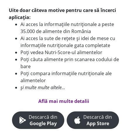
Uite doar câteva motive pentru care să încerci
aplicația:
Ai acces la informațiile nutriționale a peste
35.000 de alimente din România
Ai acces la sute de rețete și idei de mese cu
informațiile nutriționale gata completate
Poți vedea Nutri-Score-ul alimentelor
Poți căuta alimente prin scanarea codului de
bare
Poți compara informațiile nutriționale ale
alimentelor
și multe multe altele...
Află mai multe detalii
Descarcă din
Descarcă din
Google Play
App Store