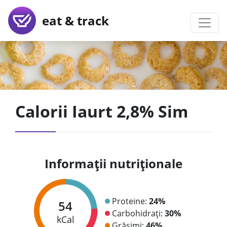
eat & track
Calorii Iaurt 2,8% Sim
Informații nutriționale
Proteine:
24%
54
Carbohidrați:
30%
kCal
Grăsimi:
46%