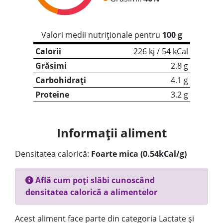
Valori medii nutriționale pentru
100 g
Calorii
226 kj / 54 kCal
Grăsimi
2.8 g
Carbohidrați
4.1 g
Proteine
3.2 g
Informații aliment
Densitatea calorică:
Foarte mica (0.54kCal/g)
Află cum poți slăbi cunoscând
densitatea calorică a alimentelor
Acest aliment face parte din categoria Lactate și