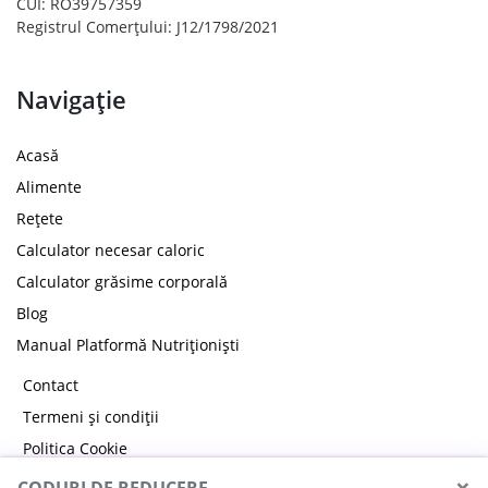
CUI: RO39757359
Registrul Comerțului: J12/1798/2021
Navigație
Acasă
Alimente
Rețete
Calculator necesar caloric
Calculator grăsime corporală
Blog
Manual Platformă Nutriționiști
Contact
Termeni și condiții
Politica Cookie
Politica de confidențialitate
×
CODURI DE REDUCERE