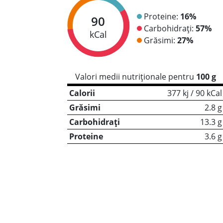
Proteine:
16%
90
Carbohidrați:
57%
kCal
Grăsimi:
27%
Valori medii nutriționale pentru
100 g
Calorii
377 kj / 90 kCal
Grăsimi
2.8 g
Carbohidrați
13.3 g
Proteine
3.6 g