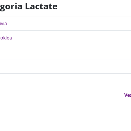
egoria Lactate
ivia
ooklea
Ve