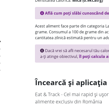
Densitatea calorică:
Mica (0.9kCal/g)
Află cum poți slăbi cunoscând de
Acest aliment face parte din categoria Lac
grame. Consumul a 100 de grame din ace
cantitatea zilnică estimată pentru un adu
Dacă vrei să afli necesarul tău calori
a-ți atinge obiectivul,
îl poți calcula a
Încearcă și aplicați
Eat & Track - Cel mai rapid și ușor
alimente exclusiv din România