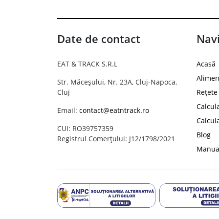
Date de contact
Navi
EAT & TRACK S.R.L
Acasă
Alimen
Str. Măceșului, Nr. 23A, Cluj-Napoca,
Cluj
Rețete
Calcul
Email:
contact@eatntrack.ro
Calcul
CUI: RO39757359
Blog
Registrul Comerțului: J12/1798/2021
Manual