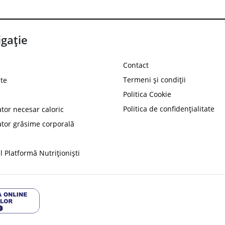
gație
Contact
Termeni și condiții
te
Politica Cookie
Politica de confidențialitate
ator necesar caloric
PROT
ator grăsime corporală
Ai
10%
reducere la
folosind codul
 Platformă Nutriționiști
Profită 