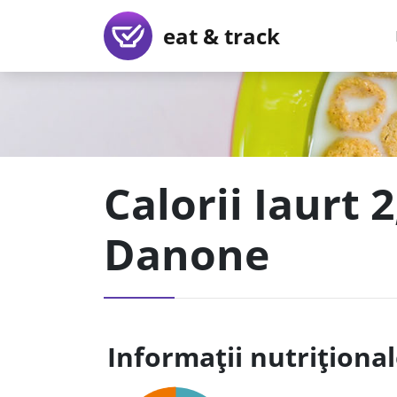
eat & track
Calorii Iaurt 
Danone
Informații nutriționa