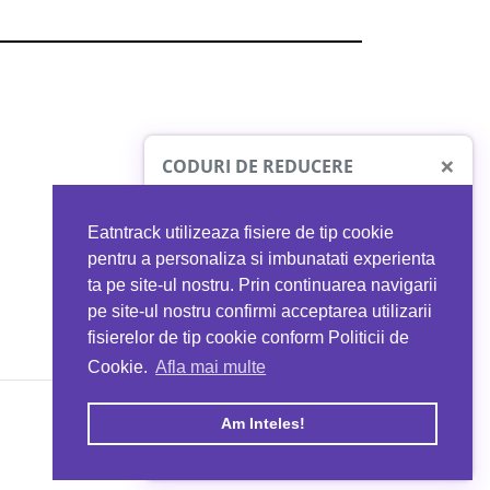
×
CODURI DE REDUCERE
Eatntrack utilizeaza fisiere de tip cookie
O41
MYPROTEIN
pentru a personaliza si imbunatati experienta
ta pe site-ul nostru. Prin continuarea navigarii
 orice comandă
Ai
40%
reducere la orice comandă
pe site-ul nostru confirmi acceptarea utilizarii
EATNTRACK
folosind codul
EATTRACK
fisierelor de tip cookie conform Politicii de
Cookie.
Afla mai multe
acum
Profită acum
Am Inteles!
Copyright © 2026 EAT & TRACK S.R.L