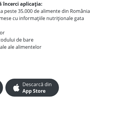
 încerci aplicația:
le a peste 35.000 de alimente din România
e mese cu informațiile nutriționale gata
lor
codului de bare
ale ale alimentelor
Descarcă din
App Store