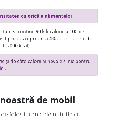
nsitatea calorică a alimentelor
tate și conține 90 kilocalorii la 100 de
st produs reprezintă 4% aport caloric din
lt (2000 kCal).
c și de câte calorii ai nevoie zilnic pentru
ici.
a noastră de mobil
 de folosit jurnal de nutriție cu