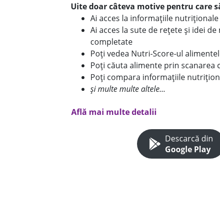
Uite doar câteva motive pentru care să
Ai acces la informațiile nutriționa
Ai acces la sute de rețete și idei d
completate
Poți vedea Nutri-Score-ul alimente
Poți căuta alimente prin scanarea 
Poți compara informațiile nutrițion
și multe multe altele...
Află mai multe detalii
Descarcă din
Google Play