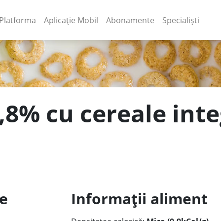
(current)
(current)
Platforma
Aplicație Mobil
Abonamente
Specialiști
2,8% cu cereale inte
le
Informații aliment