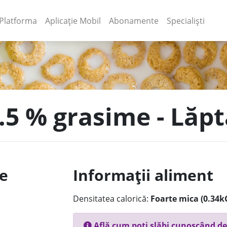
(current)
(current)
Platforma
Aplicație Mobil
Abonamente
Specialiști
1.5 % grasime - Lă
le
Informații aliment
Densitatea calorică:
Foarte mica (0.34k
Află cum poți slăbi cunoscând de