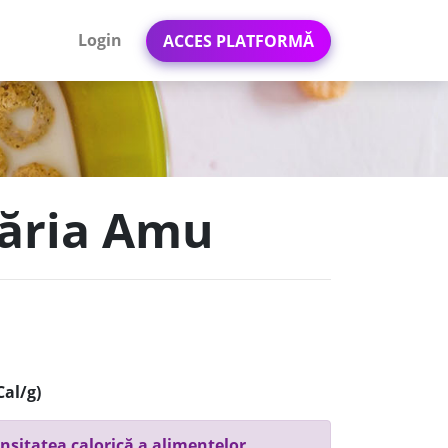
Login
ACCES PLATFORMĂ
ptăria Amu
Cal/g)
nsitatea calorică a alimentelor