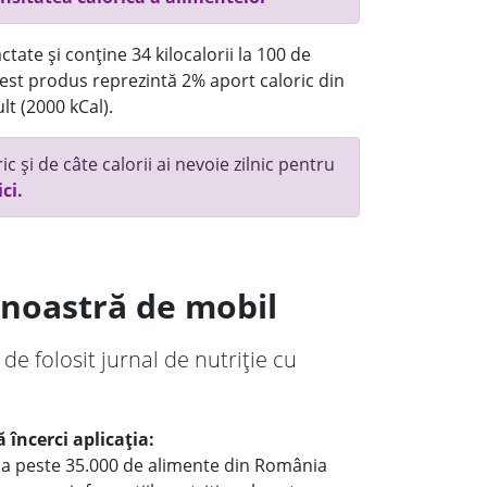
tate și conține 34 kilocalorii la 100 de
st produs reprezintă 2% aport caloric din
lt (2000 kCal).
c și de câte calorii ai nevoie zilnic pentru
ici.
a noastră de mobil
 de folosit jurnal de nutriție cu
 încerci aplicația:
le a peste 35.000 de alimente din România