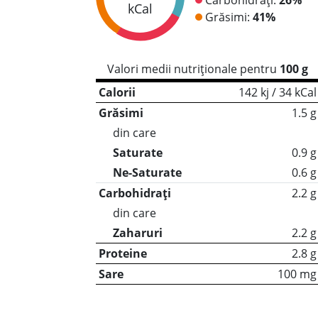
kCal
Grăsimi:
41%
Valori medii nutriționale pentru
100 g
Calorii
142 kj / 34 kCal
Grăsimi
1.5 g
din care
Saturate
0.9 g
Ne-Saturate
0.6 g
Carbohidrați
2.2 g
din care
Zaharuri
2.2 g
Proteine
2.8 g
Sare
100 mg