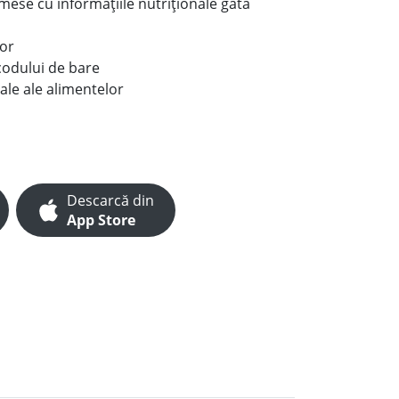
e mese cu informațiile nutriționale gata
lor
codului de bare
ale ale alimentelor
Descarcă din
App Store