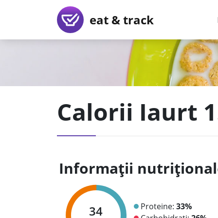
eat & track
Calorii Iaurt 
Informații nutriționa
Proteine:
33%
34
Carbohidrați:
26%