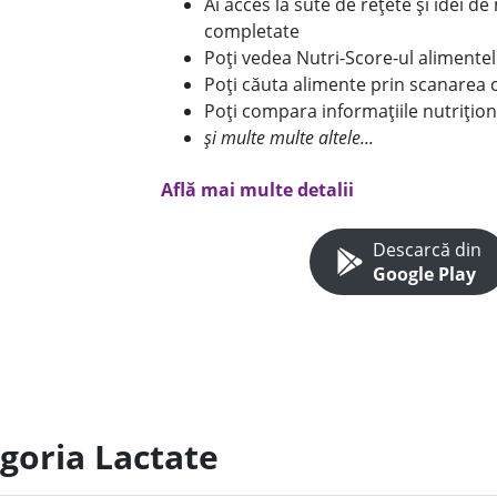
Ai acces la sute de rețete și idei d
completate
Poți vedea Nutri-Score-ul alimente
Poți căuta alimente prin scanarea 
Poți compara informațiile nutrițion
și multe multe altele...
Află mai multe detalii
Descarcă din
Google Play
egoria Lactate