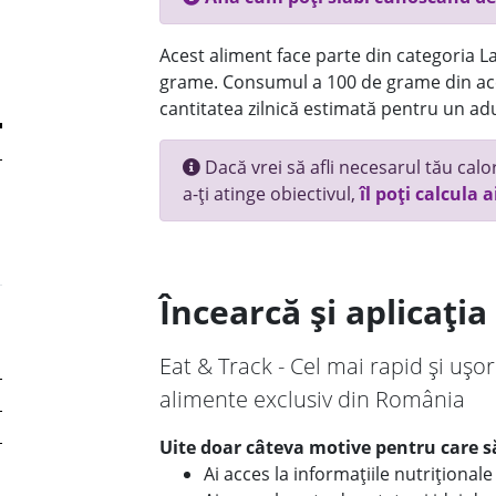
Acest aliment face parte din categoria Lac
grame. Consumul a 100 de grame din ace
cantitatea zilnică estimată pentru un adu
Dacă vrei să afli necesarul tău calori
a-ți atinge obiectivul,
îl poți calcula a
Încearcă și aplicați
Eat & Track - Cel mai rapid și ușor
alimente exclusiv din România
Uite doar câteva motive pentru care să
Ai acces la informațiile nutriționa