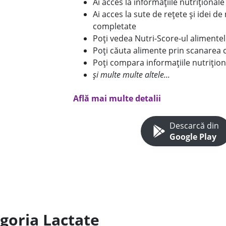
Ai acces la informațiile nutriționa
Ai acces la sute de rețete și idei d
completate
Poți vedea Nutri-Score-ul alimente
Poți căuta alimente prin scanarea 
Poți compara informațiile nutrițion
și multe multe altele...
Află mai multe detalii
Descarcă din
Google Play
egoria Lactate