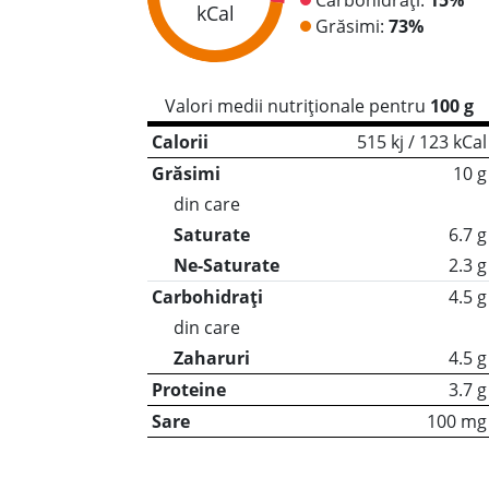
kCal
Grăsimi:
73%
Valori medii nutriționale pentru
100 g
Calorii
515 kj / 123 kCal
Grăsimi
10 g
din care
Saturate
6.7 g
Ne-Saturate
2.3 g
Carbohidrați
4.5 g
din care
Zaharuri
4.5 g
Proteine
3.7 g
Sare
100 mg