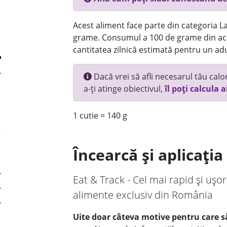
Acest aliment face parte din categoria Lac
grame. Consumul a 100 de grame din ace
cantitatea zilnică estimată pentru un adu
Dacă vrei să afli necesarul tău calori
a-ți atinge obiectivul,
îl poți calcula a
1 cutie = 140 g
Încearcă și aplicați
Eat & Track - Cel mai rapid și ușor
alimente exclusiv din România
Uite doar câteva motive pentru care să