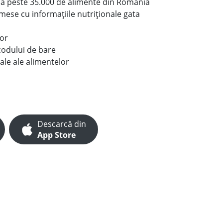
le a peste 35.000 de alimente din România
e mese cu informațiile nutriționale gata
lor
codului de bare
ale ale alimentelor
Descarcă din
App Store