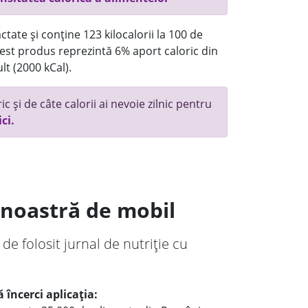
tate și conține 123 kilocalorii la 100 de
st produs reprezintă 6% aport caloric din
lt (2000 kCal).
c și de câte calorii ai nevoie zilnic pentru
ici.
a noastră de mobil
 de folosit jurnal de nutriție cu
 încerci aplicația: