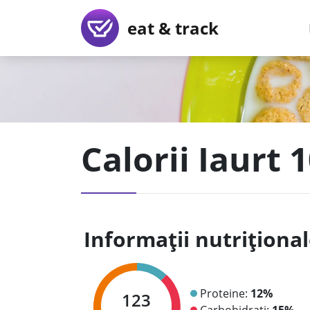
eat & track
Calorii Iaurt
Informații nutriționa
Proteine:
12%
123
Carbohidrați:
15%