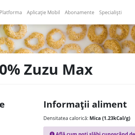
(current)
(current)
Platforma
Aplicație Mobil
Abonamente
Specialiști
 10% Zuzu Max
le
Informații aliment
Densitatea calorică:
Mica (1.23kCal/g)
Află cum poți slăbi cunoscând de