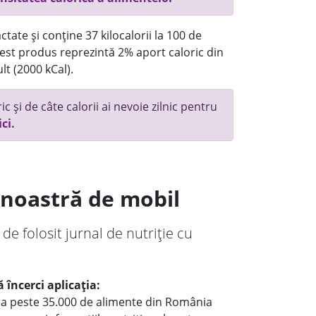
tate și conține 37 kilocalorii la 100 de
st produs reprezintă 2% aport caloric din
lt (2000 kCal).
c și de câte calorii ai nevoie zilnic pentru
ici.
a noastră de mobil
 de folosit jurnal de nutriție cu
 încerci aplicația:
le a peste 35.000 de alimente din România