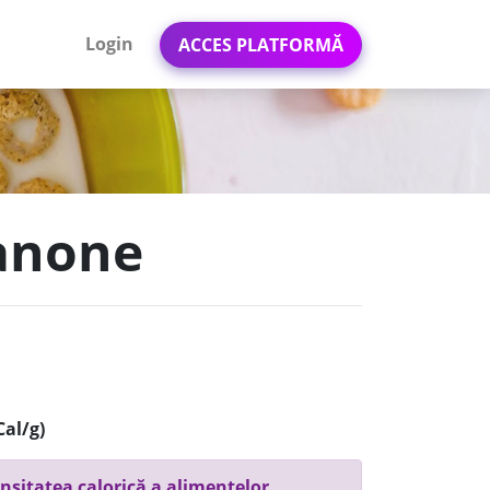
Login
ACCES PLATFORMĂ
Danone
Cal/g)
nsitatea calorică a alimentelor