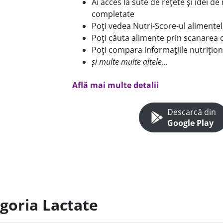
Ai acces la sute de rețete și idei d
completate
Poți vedea Nutri-Score-ul alimente
Poți căuta alimente prin scanarea 
Poți compara informațiile nutrițion
și multe multe altele...
Află mai multe detalii
Descarcă din
Google Play
egoria Lactate