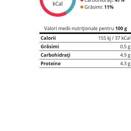
kCal
Grăsimi:
11%
Valori medii nutriționale pentru
100 g
Calorii
155 kj / 37 kCal
Grăsimi
0.5 g
Carbohidrați
4.9 g
Proteine
4.3 g