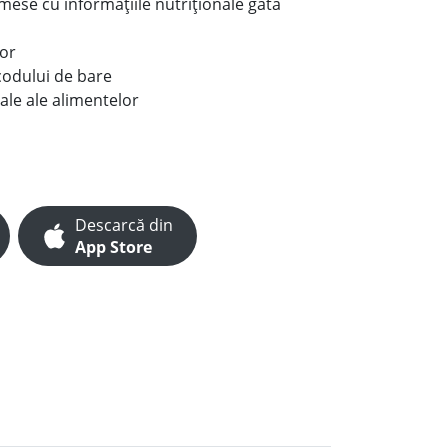
e mese cu informațiile nutriționale gata
lor
codului de bare
ale ale alimentelor
Descarcă din
App Store