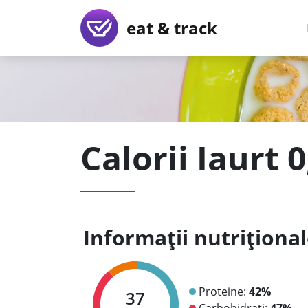
eat & track
Calorii Iaurt 
Informații nutriționa
Proteine:
42%
37
Carbohidrați:
47%