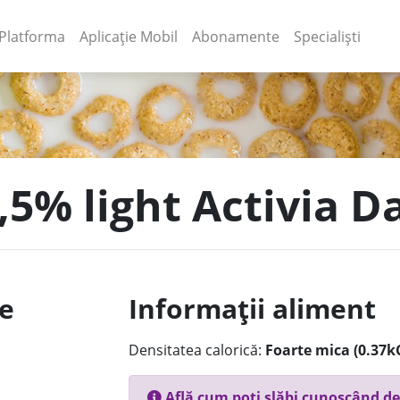
(current)
(current)
Platforma
Aplicație Mobil
Abonamente
Specialiști
0,5% light Activia 
le
Informații aliment
Densitatea calorică:
Foarte mica (0.37k
Află cum poți slăbi cunoscând de