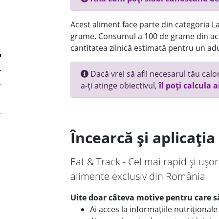
Acest aliment face parte din categoria Lac
grame. Consumul a 100 de grame din ace
cantitatea zilnică estimată pentru un adu
Dacă vrei să afli necesarul tău calori
a-ți atinge obiectivul,
îl poți calcula a
Încearcă și aplicați
Eat & Track - Cel mai rapid și ușor
alimente exclusiv din România
Uite doar câteva motive pentru care să
Ai acces la informațiile nutriționa